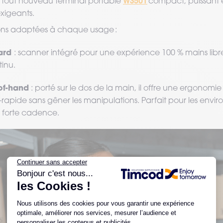
WS501
 tout nouveau terminal portable
compact, puissant e
xigeants.
ons adaptées à chaque usage :
ard
: scanner intégré pour une expérience 100 % mains libre
tinu.
of-hand
: porté sur le dos de la main, il offre une ergonomie
-rapide sans gêner les manipulations. Parfait pour les envi
 forte cadence.