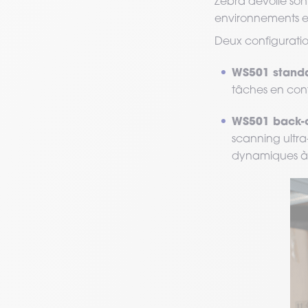
Zebra dévoile son
environnements e
Deux configurati
WS501 stand
tâches en con
WS501 back-
scanning ultra
dynamiques à