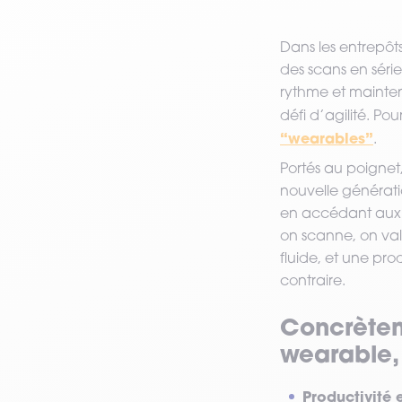
VOIR TOUT LE MATÉRIEL
Dans les entrepôts
des scans en série 
rythme et mainteni
défi d’agilité. Po
“wearables”
.
Portés au poignet
nouvelle générati
en accédant aux do
on scanne, on vali
fluide, et une pro
contraire.
Concrètem
wearable, 
Productivité