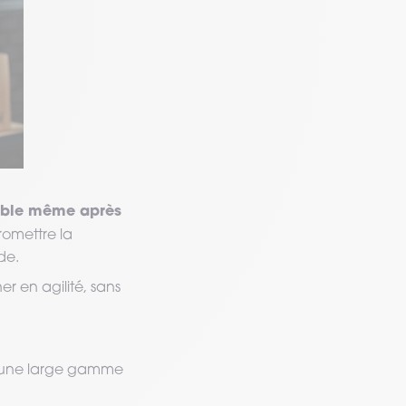
table même après
promettre la
ide.
er en agilité, sans
se une large gamme