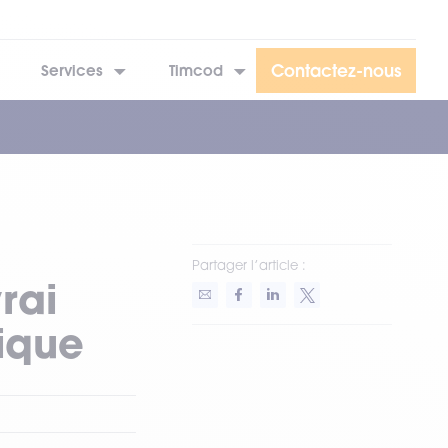
Contactez-nous
Services
Timcod
Partager l’article :
vrai
tique