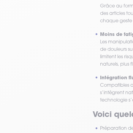
Grâce au forma
des articles to
chaque geste 
Moins de fati
Les manipulati
de douleurs su
limitent les r
naturels, plus 
Intégration f
Compatibles av
s’intègrent na
technologie s’
Voici que
Préparation 