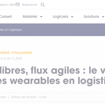
space client
Ressources
Conseil
Matériel
Logiciels
Solutions
bles en logistique
BESOIN D’AIDE ?
BESOIN D’AIDE ?
BESOIN D’AIDE ?
BESOIN D’AIDE ?
BESOIN D’AIDE ?
bilité
#Traçabilité
ur le 26.11.2025
ibres, flux agiles : le 
es wearables en logis
laire
Temps de lecture : 3 min