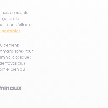
tours constants,
s, garder le
œur d’un véritable
 portables
équipements
mains libres, tout
rminal classique :
e travail plus
onomie, bien au
rminaux