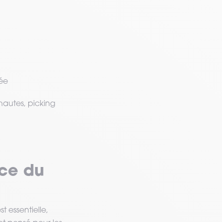
vée
hautes, picking
nce du
 essentielle,