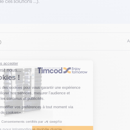
ces solutions ...).
A
)
s pour informatique mobile durcie