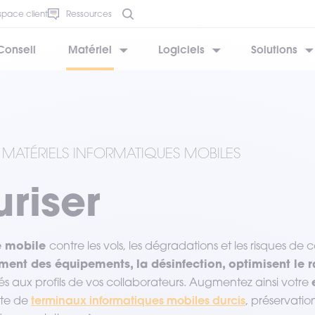
space client
Ressources
Conseil
Matériel
Logiciels
Solutions
BESOIN D’AIDE ?
BESOIN D’AIDE ?
BESOIN D’AIDE ?
BESOIN D’AIDE ?
BESOIN D’AIDE ?
MATÉRIELS INFORMATIQUES MOBILES
riser
e mobile
contre les vols, les dégradations et les risques de
ement des équipements, la désinfection, optimisent le
és aux profils de vos collaborateurs. Augmentez ainsi votre
terminaux informatiques mobiles durcis
rte de
, préservatio