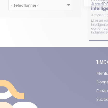
Armoir
intellig
3 configura
M-Asset es
intelligent
gestion du 
industriel 
TIMC
Menti
Donné
Gestio
Suppo