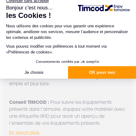
avez besoin. Une interface extranet dédiée vous
permet d’avoir une vision globale de vos
équipements.
Pour sécuriser l’accès aux compartiments, le
déverrouillage des racks se fait via une identification
avec carte ou directement via l’interface extranet
accessible sur la tablette fournie.
Gagnez du temps sur vos opérations quotidiennes
avec un système tout-en-un ! Désinfectez, rechargez
rapidement les équipements et affectez le matériel
mobile de vos collaborateurs pour une gestion plus
simple et plus sûre.
Conseil TIMCOD
:
Pour suivre les équipements
présents dans l’armoire, équipez votre matériel avec
une étiquette RFID pour avoir un aperçu de
l’ensemble de vos équipements présents.
En savoir plus.