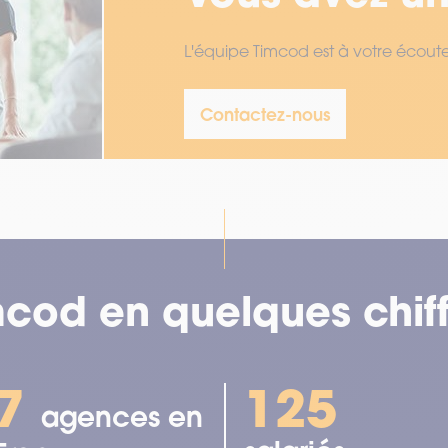
L'équipe Timcod est à votre écout
Contactez-nous
mcod en quelques chiff
7
125
agences en