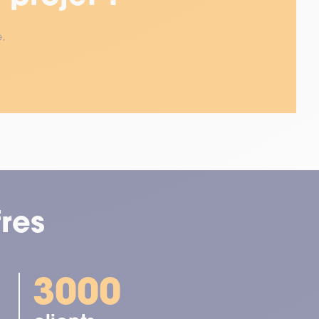
e.
res
3000