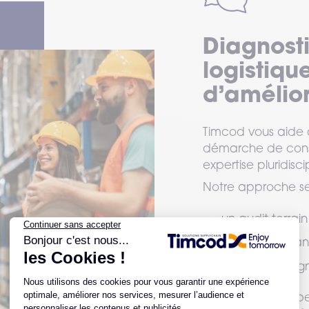
Diagnost
logistique
d’amélio
Timcod vous aide à
démarche de conse
expertise pluridiscip
Notre approche se
un audit terrain
des recommanda
un accompagnem
Cette méthode perm