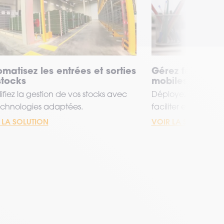
matisez les entrées et sorties
Gérez facileme
tocks​
mobiles
ifiez la gestion de vos stocks avec
Déployez une solu
echnologies adaptées.​
faciliter et sécuriser
 LA SOLUTION
VOIR LA SOLUTION