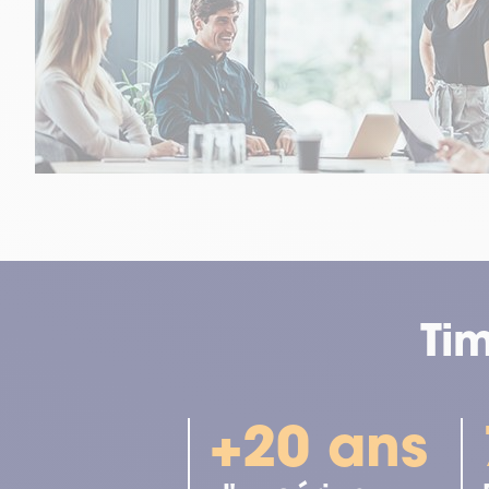
Ti
+20 ans