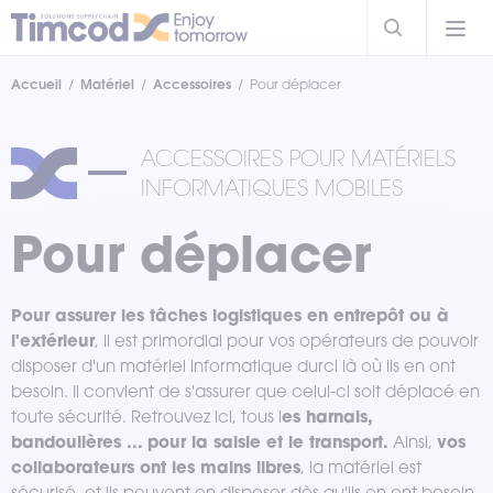
Accueil
Matériel
Accessoires
Pour déplacer
ACCESSOIRES POUR MATÉRIELS
INFORMATIQUES MOBILES
Pour déplacer
Pour assurer les tâches logistiques en entrepôt ou à
l'extérieur
, il est primordial pour vos opérateurs de pouvoir
disposer d'un matériel informatique durci là où ils en ont
besoin. Il convient de s'assurer que celui-ci soit déplacé en
es harnais,
toute sécurité. Retrouvez ici, tous l
bandoulières ... pour la saisie et le transport.
vos
Ainsi,
collaborateurs ont les mains libres
, la matériel est
sécurisé, et ils peuvent en disposer dès qu'ils en ont besoin.