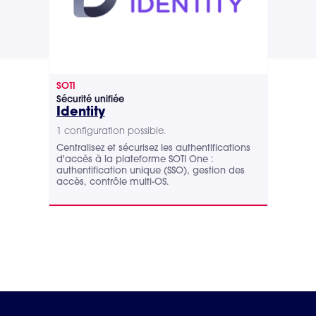
SOTI
SOTI
Sécurité unifiée
Inte
Identity
XS
1 configuration possible.
1 co
Centralisez et sécurisez les authentifications
Opti
d'accès à la plateforme SOTI One :
l’an
authentification unique (SSO), gestion des
des 
accès, contrôle multi-OS.
visu