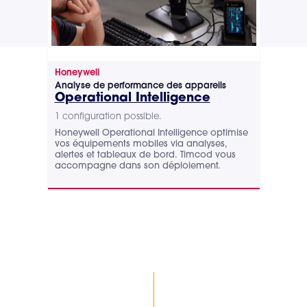
Honeywell
Zeb
Analyse de performance des appareils
Ana
Operational Intelligence
Vis
1 configuration possible.
1 co
Honeywell Operational Intelligence optimise
Tim
vos équipements mobiles via analyses,
l’in
alertes et tableaux de bord. Timcod vous
Anal
accompagne dans son déploiement.
mobi