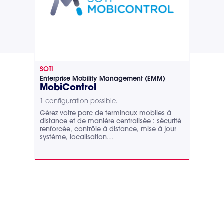
SOTI
Unit
Enterprise Mobility Management (EMM)
Gest
MobiControl
Mo
1 configuration possible.
1 co
Gérez votre parc de terminaux mobiles à
Mob
distance et de manière centralisée : sécurité
légè
renforcée, contrôle à distance, mise à jour
term
système, localisation…
proj