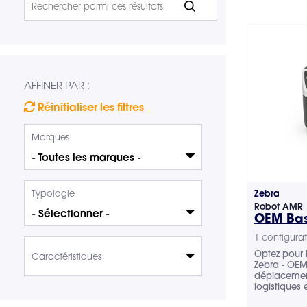
VOIR TOUT LE MATÉRIEL
AFFINER PAR :
Réinitialiser les filtres
Marques
Typologie
Zebra
Robot AMR
OEM Ba
1 configurat
Optez pour
Caractéristiques
Zebra - OEM
déplacemen
Durée d'autonomie de la batterie
logistiques e