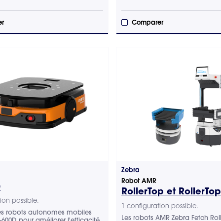
r
Comparer
Zebra
Robot AMR
D
RollerTop et RollerTo
ion possible.
1 configuration possible.
les robots autonomes mobiles
Les robots AMR Zebra Fetch Roll
600D pour améliorer l'efficacité