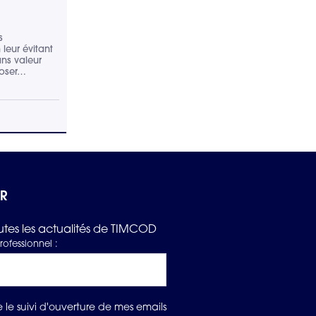
s
leur évitant
ns valeur
poser…
ER
tes les actualités de TIMCOD
rofessionnel :
 le suivi d'ouverture de mes emails