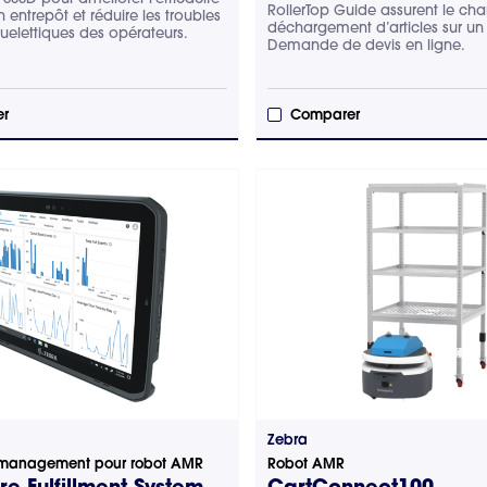
RollerTop Guide assurent le cha
n entrepôt et réduire les troubles
déchargement d’articles sur un
elettiques des opérateurs.
Demande de devis en ligne.
r
Comparer
Zebra
e management pour robot AMR
Robot AMR
e Fulfillment System
CartConnect100