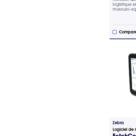
logistique e
musculo–squ
Compare
Zebra
Logiciel d
FetchCor