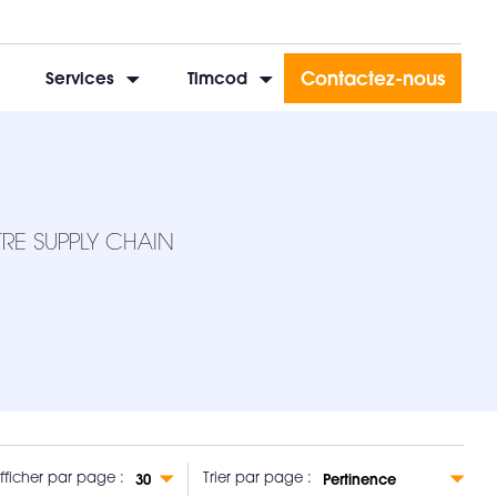
Contactez-nous
Services
Timcod
RE SUPPLY CHAIN
fficher par page :
Trier par page :