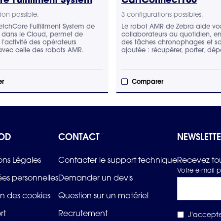
ion possible.
3 configurations possibles.
FetchCore Fulfillment System de
Le robot AMR de Zebra aide vo
 dans le Cloud, permet de
collaborateurs au quotidien, en 
l’activité des opérateurs
des tâches chronophages et sa
 avec celle des robots AMR.
ajoutée : récupérer, porter, dé
r
Comparer
OD
CONTACT
NEWSLETT
ons Légales
Contacter le support technique
Recevez tou
Votre e-mail p
es personnelles
Demander un devis
n des cookies
Question sur un matériel
rt
Recrutement
J'accepte