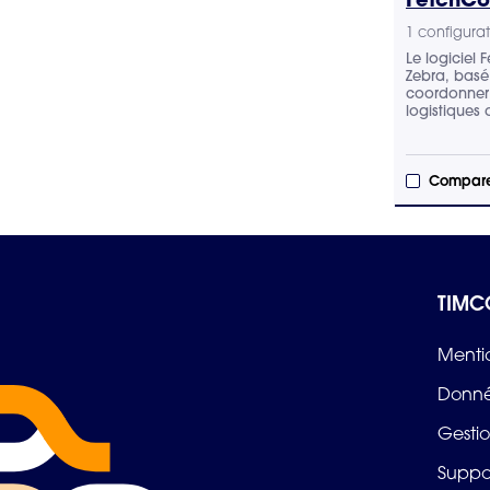
1 configurat
Le logiciel 
Zebra, basé
coordonner 
logistiques
Compare
TIMC
Menti
Donné
Gestio
Suppo