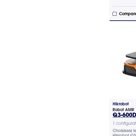
Temps de chargement de la batterie
Compare
Hauteur de levée maximale
Charge maximale
Environnement d'utilisation
Extérieur
Intérieur
Poids
Hikrobot
Robot AMR
Q3-600
1 configurat
Choisissez 
Hikrobot Q3-