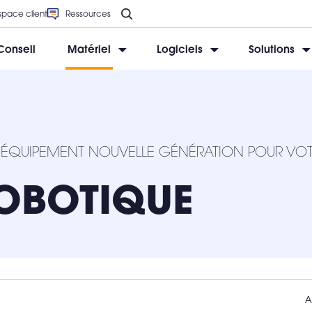
space client
Ressources
Conseil
Matériel
Logiciels
Solutions
BESOIN D’AIDE ?
BESOIN D’AIDE ?
BESOIN D’AIDE ?
BESOIN D’AIDE ?
BESOIN D’AIDE ?
 ÉQUIPEMENT NOUVELLE GÉNÉRATION POUR VOT
OBOTIQUE
A