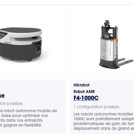
Hikrobot
Robot AMR
se
F4-1000C
ion possible.
1 configuration possible.
 le robot autonome mobile de
Les robots autonomes mobiles 
 base pour optimiser vos
1000C sont parfaitement adapt
ts dans vos entrepôts
problématiques de gain de te
t gagner en flexibilité.
déplacement dans de grand en