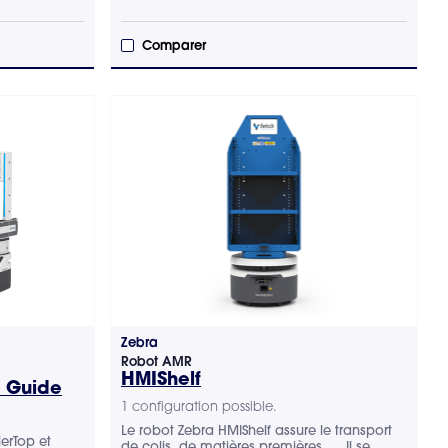
Comparer
Zebra
Robot AMR
HMIShelf
p Guide
1 configuration possible.
Le robot Zebra HMIShelf assure le transport
erTop et
de colis, de matières premières, ... Il se