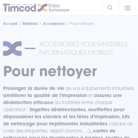
Accueil
Matériel
Accessoires
Pour nettoyer
ACCESSOIRES POUR MATÉRIELS
INFORMATIQUES MOBILES
Pour nettoyer
Prolongez la durée de vie
de vos équipements industriels,
améliorer la qualité de l'impression
assurez une
et
désinfection efficace
du matériel entre chaque
lingettes désinfectantes, soufflettes pour
opérateur :
dépoussiérer les claviers et les têtes d'impression, kits
de nettoyage pour imprimantes industrielles
(résidus de
, cartes de
colle des étiquettes, dépôt d'encre, ...)
nettoyage pour les imprimantes à badges, feuilles de