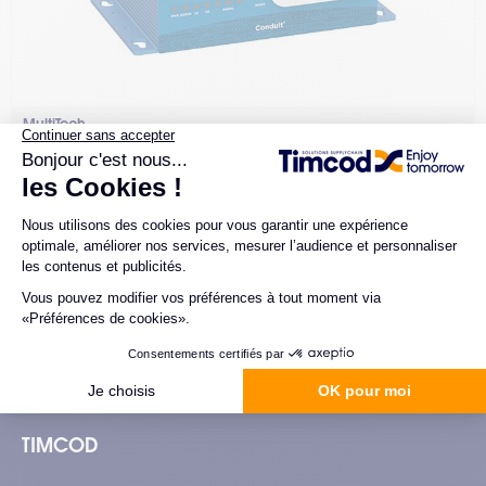
MultiTech
Passerelle de connexion LORA - COVERNET
Conduit
1 configuration possible.
Pluggez facilement cette passerelle de communication LORA /
CLOVERNET programmable au réseau. Elle est idéale pour les
applications IoT dans l'industrie.
Comparer
TIMCOD