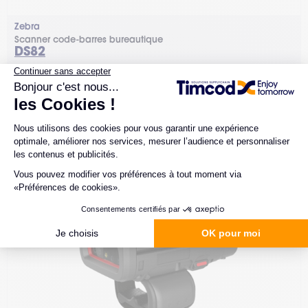
Zebra
Scanner code-barres bureautique
DS82
1 configuration possible.
La gamme Zebra DS82 offre des scanners 1D/2D ultra-rapides,
robustes et disponibles en version RFID pour booster la
productivité et la traçabilité de toutes vos opérations.
Comparer