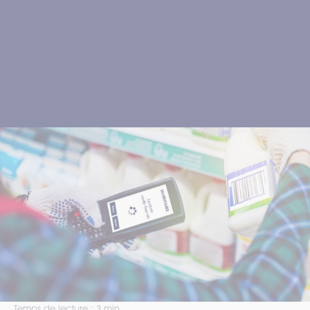
#Entrepôt 4.0 #Gestion de parc #RSE
26.08.2024
#Supply Chain 4.0 #Traçabilité
Optimisez votre inventaire,
louez le bon matériel
Bénéficiez d'une connaissance précise de vos stocks et
simplifiez vos opérations d’inventaires, grâce à la
location. Optimisez ainsi vos approvisionnements !
Temps de lecture : 3 min