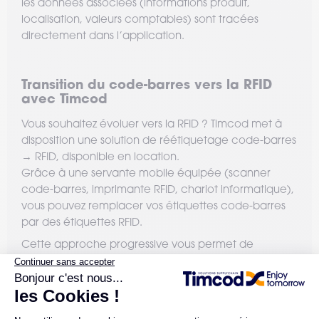
les données associées (informations produit,
localisation, valeurs comptables) sont tracées
directement dans l’application.
Transition du code-barres vers la RFID
avec Timcod
Vous souhaitez évoluer vers la RFID ? Timcod met à
disposition une solution de réétiquetage code-barres
→ RFID, disponible en location.
Grâce à une servante mobile équipée (scanner
code-barres, imprimante RFID, chariot informatique),
vous pouvez remplacer vos étiquettes code-barres
par des étiquettes RFID.
Cette approche progressive vous permet de
préparer vos inventaires à la RFID tout en continuant
à exploiter vos processus existants, pour une
transition simple, rapide et sécurisée.