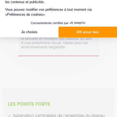
Extreme Networks
Ext
Logiciel de gestion de réseaux
Ext
Extreme Platform ONE
Ex
1 configuration possible.
1 co
Extreme Platform ONE centralise la gestion,
Extr
la sécurité et l’analyse des réseaux au sein
rése
d’une plateforme cloud, idéale pour les
supe
environnements exigeants.
équi
LES POINTS FORTS
Supervision centralisée de l’ensemble du réseau