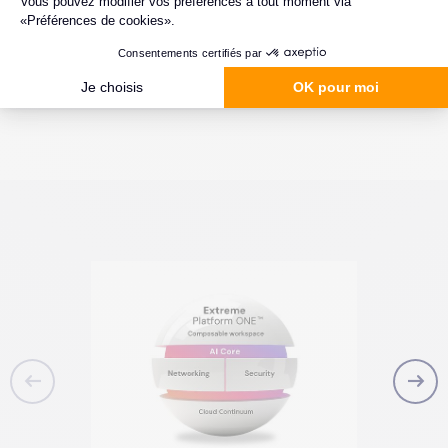
Installation et maintenance locale nécessaires
Déploiement initial plus technique selon
l’infrastructure existante