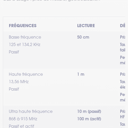
FRÉQUENCES
LECTURE
DÉT
Basse fréquence
50 cm
Prix
125 et 134,2 KHz
Taux
faib
Passif
Peu 
méta
Haute fréquence
1 m
Prix
13,56 MHz
Taux
éle
Passif
Peu 
méta
Ultra haute fréquence
10 m (passif)
Prix
HF
868 à 915 MHz
100 m (actif)
Taux
Passif et actif