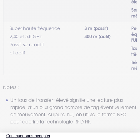
éle
Sens
méta
Super haute fréquence
3 m (passif)
Per
équi
2,45 et 5,8 GHz
300 m (actif)
l'UH
Passif, semi-actif
Taux
et actif
très
Très
méta
Notes :
Un taux de transfert élevé signifie une lecture plus
rapide, d’un plus grand nombre de tag éventuellement
en mouvement. Aujourd’hui, on utilise le terme NFC
pour décrire la technologie RFID HF.