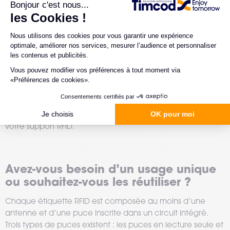
Quel est l’environnement d’utilisation
?
Exposé à l’humidité, au vent et à la poussière pendant des
étiquette RFID
jours, voire des mois, une
classique ne sera
probablement pas adaptée car elle finira par se décoller.
A l’inverse, un boitier contenant une puce RFID conviendra
parfaitement à ce type de projet. L’environnement sera
donc un facteur déterminant du type dans le choix de
votre support RFID.
Avez-vous besoin d’un usage unique
ou souhaitez-vous les réutiliser ?
Chaque étiquette RFID est composée au moins d’une
antenne et d’une puce inscrite dans un circuit intégré.
Trois types de puces existent : les puces en lecture seule et