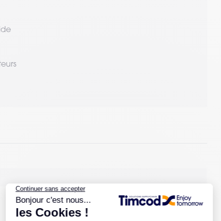
ide
teurs