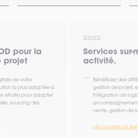
SERVICE
OD pour la
Services sur-
 projet
activité.
tale de votre
Bénéficiez des diff
lution la plus adaptée à
gestion de projet,
ion étroite pour adapter
intégration de logi
lle, sourcing des
accompagnement a
vente, gestion de la 
DÉCOUVRIR LES SE