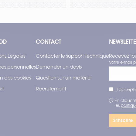
OD
CONTACT
NEWSLETT
ons Légales
Contacter le support technique
Recevez tou
Votre e-mail p
es personnelles
Demander un devis
n des cookies
Question sur un matériel
rt
Recrutement
J'accepte
En cliquant
les
politiqu