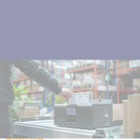
#Consommables #Impression #Traçabilité
16.07.2024
Les imprimantes thermiques
L’imprimante thermique, c’est la solution pour tous vos
besoins d’étiquetage et de traçabilité. TIMCOD vous
présente sa technologie et ses avantages.
Temps de lecture : 3 min
Lire l’article