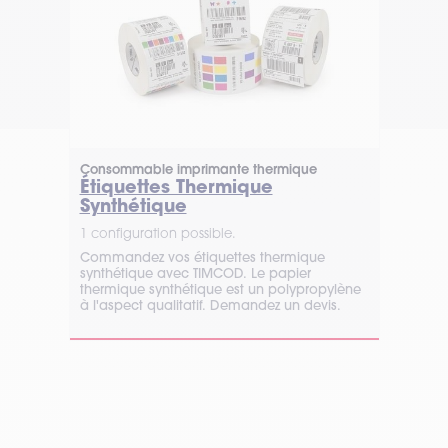
Consommable imprimante thermique
Con
Étiquettes Thermique
Ét
Synthétique
1 co
1 configuration possible.
Déco
TOP avec 
Commandez vos étiquettes thermique
info
synthétique avec TIMCOD. Le papier
en l
thermique synthétique est un polypropylène
à l'aspect qualitatif. Demandez un devis.