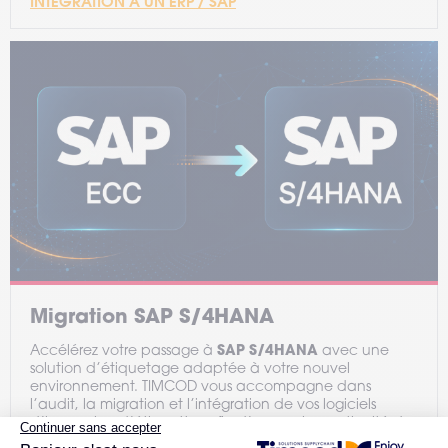
INTÉGRATION À UN ERP / SAP
Migration SAP S/4HANA
SAP S/4HANA
Accélérez votre passage à
avec une
solution d’étiquetage adaptée à votre nouvel
environnement. TIMCOD vous accompagne dans
l’audit, la migration et l’intégration de vos logiciels
d’impression d’étiquettes afin d’assurer la continuité de
vos flux