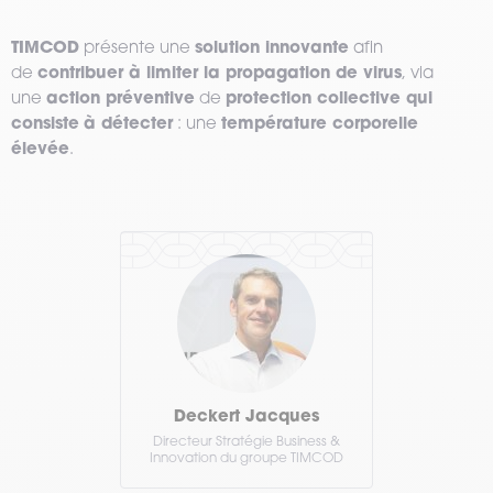
TIMCOD
solution innovante
présente une
afin
contribuer à limiter la propagation de virus
de
, via
action préventive
protection collective qui
une
de
consiste
à détecter
température corporelle
: une
élevée
.
Deckert Jacques
Directeur Stratégie Business &
Innovation du groupe TIMCOD