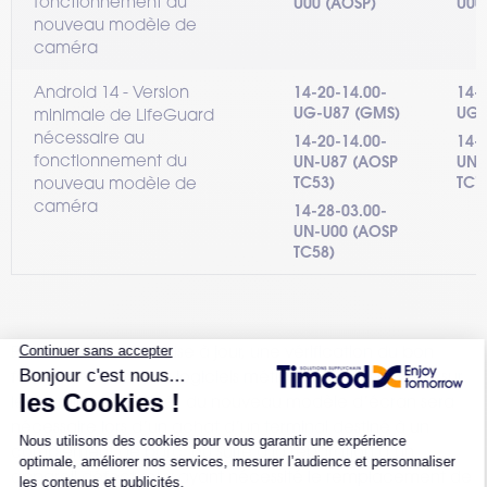
fonctionnement du
U00 (AOSP)
U00
nouveau modèle de
caméra
Android 14 - Version
14-20-14.00-
14-
UG-U87 (GMS)
UG-
minimale de LifeGuard
nécessaire au
14-20-14.00-
14-
fonctionnement du
UN-U87 (AOSP
UN-
nouveau modèle de
TC53)
TC7
caméra
14-28-03.00-
UN-U00 (AOSP
TC58)
En raison de cette mise à jour, une vérification du bon
fonctionnement des logiciels métiers (master) installés sur
les terminaux équipés du nouveau modèle d’écran sera
nécessaire lors d’un achat d’un terminal destiné à un
complément de parc, ou suite à la réparation d’un
appareil défectueux ayant nécessité le remplacement de