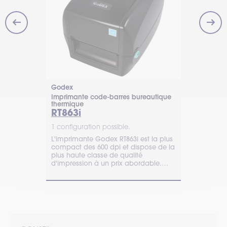
Godex
Zebra
Imprimante code-barres bureautique
Imprimante 
bureautique
thermique
thermique
RT863i
ZD621
1 configuration possible.
1 configurat
L'imprimante Godex RT863i est la plus
Découvrez l
e chez SATO
compact des 600 dpi et dispose de la
une imprima
r des
plus haute classe de qualité
performante,
vec une
d'impression à un prix abordable.
dans vos en
out en
Contactez TIMCOD.
professionne