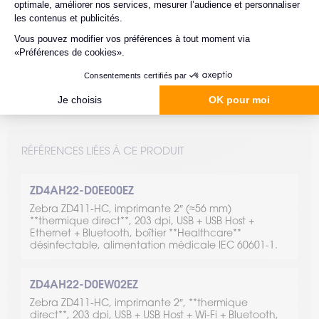
RÉFÉRENCES LIÉES À CE PRODUIT
ZD4AH22-D0EE00EZ
Zebra ZD411-HC, imprimante 2″ (≈56 mm)
**thermique direct**, 203 dpi, USB + USB Host +
Ethernet + Bluetooth, boîtier **Healthcare**
désinfectable, alimentation médicale IEC 60601-1.
ZD4AH22-D0EW02EZ
Zebra ZD411-HC, imprimante 2″, **thermique
direct**, 203 dpi, USB + USB Host + Wi-Fi + Bluetooth,