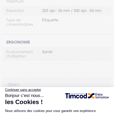
maximum
Résolution
203 dpi : 56 mm / 300 dpi : 54 mm
Type de
Etiquette
consommables
ERGONOMIE
Environnement
Santé
d'utilisation
DÉMO