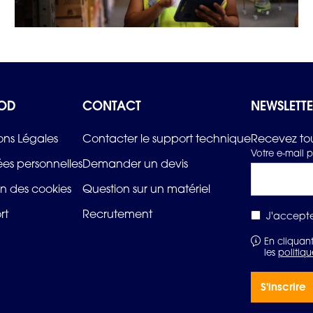
OD
CONTACT
NEWSLETT
ons Légales
Contacter le support technique
Recevez tou
Votre e-mail p
es personnelles
Demander un devis
n des cookies
Question sur un matériel
rt
Recrutement
J'accepte
En cliquant
les
politiqu