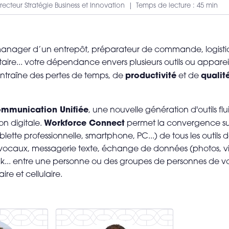
irecteur Stratégie Business et Innovation
Temps de lecture : 45 min
nager d’un entrepôt, préparateur de commande, logisticie
aire... votre dépendance envers plusieurs outils ou apparei
productivité
qualit
traîne des pertes de temps, de
et de
mmunication Unifiée
, une nouvelle génération d'outils flu
Workforce Connect
ion digitale.
permet la convergence sur
ablette professionnelle, smartphone, PC...) de tous les outi
s vocaux, messagerie texte, échange de données (photos, vi
alk... entre une personne ou des groupes de personnes de vo
aire et cellulaire.