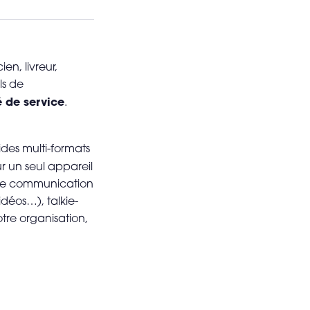
n, livreur,
ls de
é de service
.
ides multi-formats
 un seul appareil
ls de communication
déos…), talkie-
tre organisation,