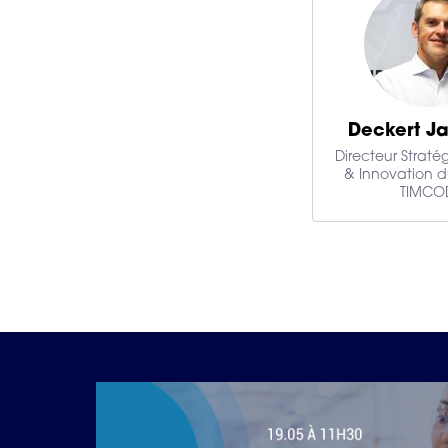
Deckert J
Directeur Stratég
& Innovation 
TIMCO