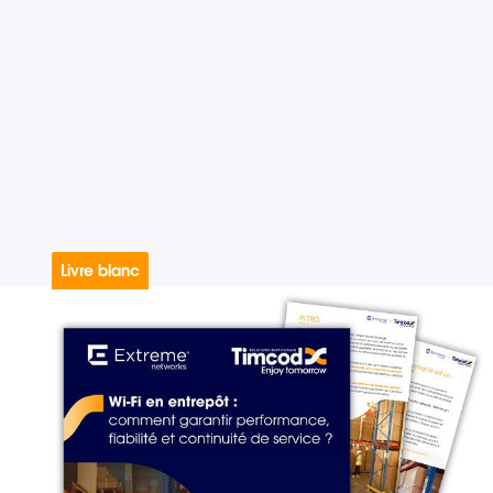
Livre blanc
#Big Data
#Communication
#Mobilité
#Traçabilité
#Wi-Fi
20.07.2026
[Livre blanc] Wi-Fi en entrepôt
Temps de lecture : 3 min
–
Lire l’article