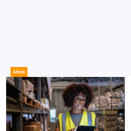
Article
#Communication
#Gestion de parc
#Mobilité
#Traçabilité
05.11.2025
Les cas d'usages des tablettes
industrielles
Temps de lecture : 5 min
–
Lire l’article