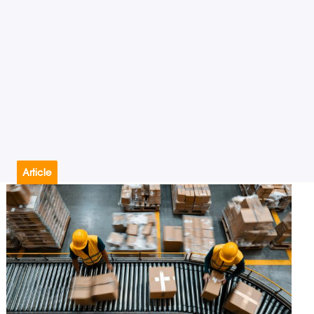
Article
#Communication
#Géolocalisation
#Mobilité
#Sécurité
#Traçabilité
17.09.2025
FR55 de Zebra : la nouvelle génération
de terminaux mobiles pour
environnements critiques
Temps de lecture : 3 min
–
Lire l’article