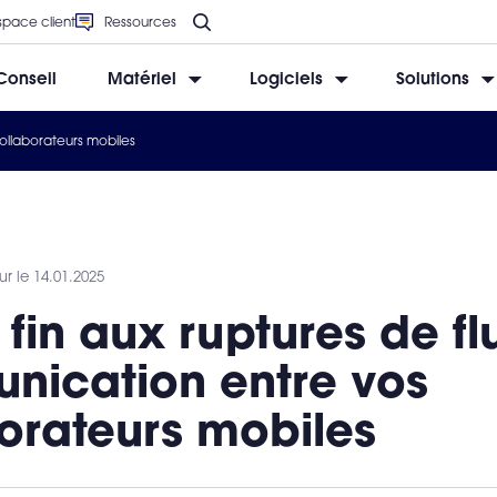
space client
Ressources
Conseil
Matériel
Logiciels
Solutions
ollaborateurs mobiles
BESOIN D’AIDE ?
BESOIN D’AIDE ?
BESOIN D’AIDE ?
BESOIN D’AIDE ?
BESOIN D’AIDE ?
ur le 14.01.2025
 fin aux ruptures de fl
nication entre vos
orateurs mobiles