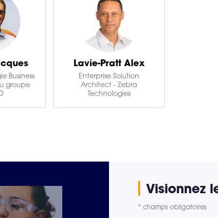
acques
Lavie-Pratt Alex
ie Business
Enterprise Solution
du groupe
Architect - Zebra
D
Technologies
Visionnez l
* champs obligatoires