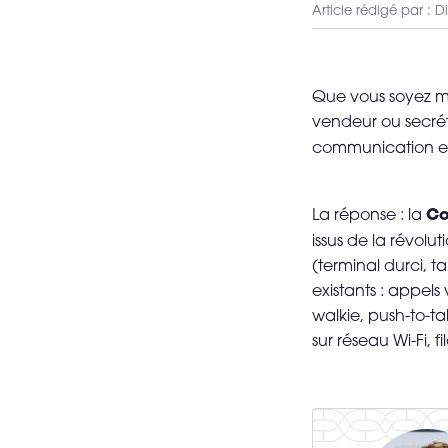
VOIR TOUT LE MATÉRIEL
Article rédigé par : D
Que vous soyez ma
vendeur ou secrét
communication en
Co
La réponse : la
issus de la révolut
(terminal durci, t
existants : appel
walkie, push-to-t
sur réseau Wi-Fi, fil