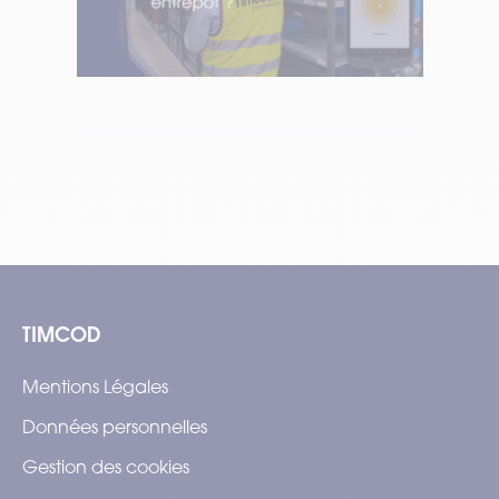
du
Temps de lecture : 3 min
–
Lire l’article
pr
Tem
TIMCOD
Mentions Légales
Données personnelles
Gestion des cookies