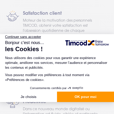
Satisfaction client
Moteur de la motivation des personnels
TIMCOD, obtenir votre satisfaction est
l'obsession quotidienne de chaque
Timcodienne et Timcodien !
Qualité de services
Votre satisfaction Client se construit sur la
performance des solutions déployées pour
vous. Au-delà des performances
techniques, c'est bien de la qualité des
services fournis et de la valeur des relations
humaines que nait votre satisfaction
Proactivité
Dans ce nouveau monde digitalisé ou
l'information est fluide, ciblée et pertinente,