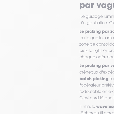
par vag
Le guidage lumin
d'organisation. C
Le picking par 
traite que les art
zone de consolidat
pick-to-light s'y 
chaque opérateur 
Le picking par 
créneaux d'expédit
batch picking
, 
l'opérateur prélè
redoutable en e-
C'est aussi là que 
waveles
Enfin, le
tâches au fil des