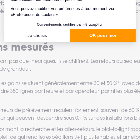
bé sereinement et un pic subi dans le stress. Bonus non nég
e et moins anxiogène, ce qui aide aussi à fidéliser les saison
ns mesurés
ont pas que théoriques, ils se chiffrent. Les retours du sect
 de grandeur.
Les gains se situent généralement entre 30 et 50 %*, avec 
dre 350 lignes par heure et par opérateur, parmi les plus é
rreurs de prélèvement reculent fortement, souvent de 60 %
eur qui peuvent descendre sous 0,1 % sur des installations b
primant la recherche et les allers-retours, le pick-to-light ra
et, ce qui rend les expéditions J+1 plus tenables et amélior