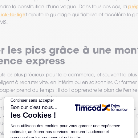
pré
endre la constitution d'une vague. Dans tous ces cas, la
ck-to-ligh
t ajoute le guidage qui fiabilise et accélère le ges
OMS.
r les pics grâce à une mon
nce express
uts les plus précieux pour le e-commerce, et souvent le plus 
bligent à recruter vite, en intérim ou en saisonnier. Or form
apier prend du temps : il doit apprendre le plan de l'entre
omprendre les procédures.
ght, cette courbe d'apprentissage s'effondre. L'opérateur sui
 valide. L'interface est simple, intuitive et fiable. Un nouvel
uelques minutes, pas en quelques jours.
e logistique qui doit doubler son équipe en pleine saison, c