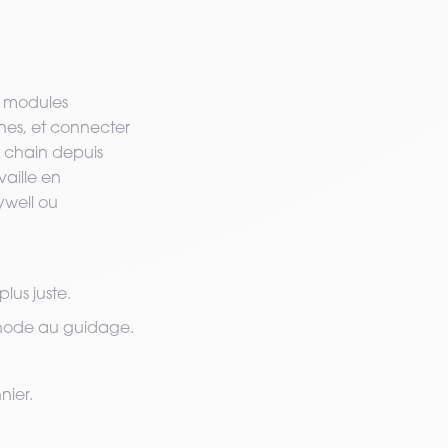
s modules
nes, et connecter
y chain depuis
vaille en
ywell ou
plus juste.
hode au guidage.
nier.