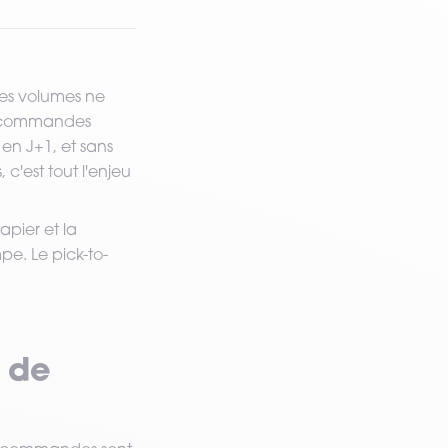
 les volumes ne
es commandes
 en J+1, et sans
c'est tout l'enjeu
pier et la
pe. Le pick-to-
 de