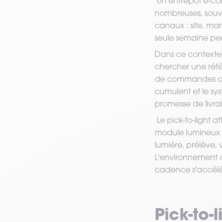
Un entrepôt e-co
nombreuses, souven
canaux : site, mar
seule semaine pe
Dans ce contexte
chercher une référe
de commandes qui
cumulent et le sys
promesse de livra
Le pick-to-light 
module lumineux s
lumière, prélève, 
L'environnement d
cadence s'accélèr
Pick-to-