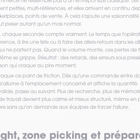
mmerce ne ressemble pas à un entrepôt B2B classique. L
t petites, multi-références, et elles arrivent en continu dep
ketplaces, points de vente. À cela s'ajoute une saisonnalité
ut peser autant qu'un mois normal.
, chaque seconde compte vraiment. Le temps que l'opérat
nce, à lire une liste ou à faire des allers-retours dans les al
 ne partent pas. Quand le volume monte, ces pertes de 
tème se grippe. Résultat : des retards, des erreurs sous press
ison qui craque au pire moment.
attaque ce point de friction. Dès qu'une commande entre da
'allume à l'emplacement concerné et affiche la quantité. L
valide, passe au suivant. Plus de recherche, plus de mémori
e travail devient plus calme et mieux structuré, même en pl
e sans qu'on demande aux équipes de forcer l'allure.
light, zone picking et prépa