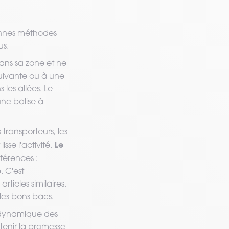
onnes méthodes
us.
dans sa zone et ne
suivante ou à une
les allées. Le
une balise à
transporteurs, les
Le
sse l'activité.
férences :
. C'est
cles similaires.
 les bons bacs.
n dynamique des
tenir la promesse