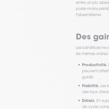
entre un pic absor
poste moins pénibl
l'absentéisme.
Des gai
Les bénéfices ne s
les mêmes ordres
Productivité.
peuvent attein
guidé.
Fiabilité.
Les e
des taux d'err
Délais
. En sup
de cycle compl