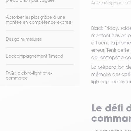
préparation par vagues
VOIR TOUT LE MATÉRIEL
Article rédigé par : C
Absorber les pics grâce à une
montée en compétence express
Black Friday, sold
montent pas en p
Des gains mesurés
affluent, la prome
erreur. Tenir cett
L'accompagnement Timcod
de l'entrepôt e-
La préparation de
FAQ : pick-to-light et e-
mémoire des opéra
commerce
light répond pré
Le défi
comman