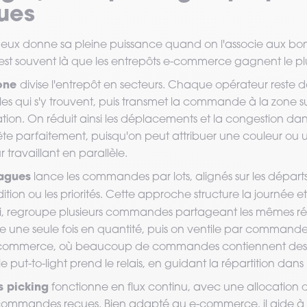
ues
eux donne sa pleine puissance quand on l'associe aux b
'est souvent là que les entrepôts e-commerce gagnent le pl
zone
divise l'entrepôt en secteurs. Chaque opérateur reste 
icles qui s'y trouvent, puis transmet la commande à la zone 
ion. On réduit ainsi les déplacements et la congestion dans 
prête parfaitement, puisqu'on peut attribuer une couleur ou 
travaillant en parallèle.
vagues
lance les commandes par lots, alignés sur les départs 
ion ou les priorités. Cette approche structure la journée et li
lui, regroupe plusieurs commandes partageant les mêmes ré
ve une seule fois en quantité, puis on ventile par commande
commerce, où beaucoup de commandes contiennent des arti
le put-to-light prend le relais, en guidant la répartition dans
s picking
fonctionne en flux continu, avec une allocatio
 commandes reçues. Bien adapté au e-commerce, il aide à 