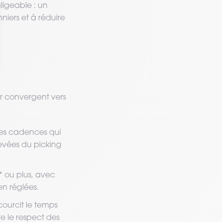
ligeable : un
niers et à réduire
eur convergent vers
des cadences qui
levées du picking
* ou plus, avec
ien réglées.
ccourcit le temps
e le respect des