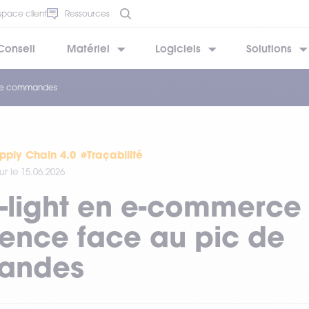
space client
Ressources
Conseil
Matériel
Logiciels
Solutions
c de commandes
BESOIN D’AIDE ?
BESOIN D’AIDE ?
BESOIN D’AIDE ?
BESOIN D’AIDE ?
BESOIN D’AIDE ?
pply Chain 4.0
#Traçabilité
ur le 15.06.2026
o-light en e-commerce :
ence face au pic de
andes