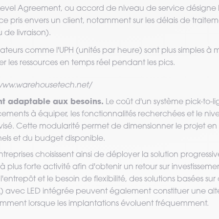
 Level Agreement, ou accord de niveau de service désigne
 pris envers un client, notamment sur les délais de traitem
 de livraison).
cateurs comme l'UPH (unités par heure) sont plus simples à m
er les ressources en temps réel pendant les pics.
//www.warehousetech.net/
nt adaptable aux besoins.
Le coût d'un système pick-to-lig
ents à équiper, les fonctionnalités recherchées et le niv
visé. Cette modularité permet de dimensionner le projet en
els et du budget disponible.
eprises choisissent ainsi de déployer la solution progressi
à plus forte activité afin d'obtenir un retour sur investisseme
l'entrepôt et le besoin de flexibilité, des solutions basées sur
L) avec LED intégrée peuvent également constituer une alt
amment lorsque les implantations évoluent fréquemment.