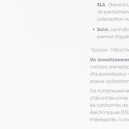
SLA
(Service
de performance
préparation ou
Suivi.
Les indi
permet d'ajust
*Source : https:
Un investisseme
nombre d'emplacem
d'automatisation 
enjeux opérationn
De nombreuses entr
d'abord les zones 
les contraintes de 
électroniques (ES
intéressante, not