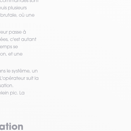
es commandes sont
uis plusieurs
 brutale, où une
eur passe à
lées, c'est autant
temps se
ion, et une
ns le système, un
'opérateur suit la
sation.
ein pic. La
ration