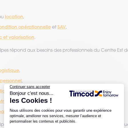
location
ou
,
ondition opérationnelle
SAV
et
,
c et valorisation
.
es répond aux besoins des professionnels du Centre Est d
logistique
,
 personnel
,
tion indoor
,
ntrepôt
(WMS),
parc
(MDM).
s équipe aussi les professionnels de solutions informatique