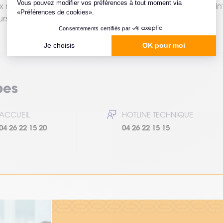
 mobiles, PDA, tablettes durcies, scanner code barre, poin
eurs inventaires et autres préparations de commandes.
pes
ACCUEIL
HOTLINE TECHNIQUE
04 26 22 15 20
04 26 22 15 15