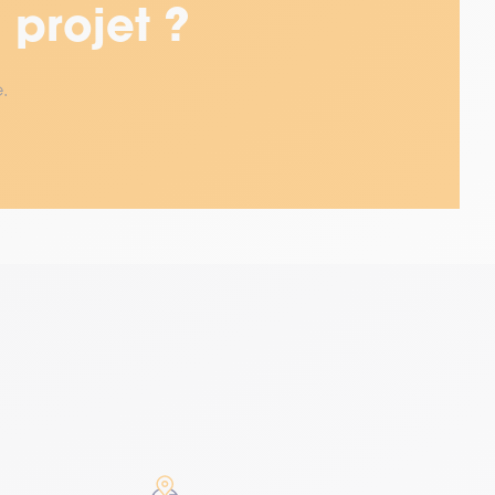
 projet ?
e.