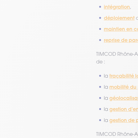
intégration
,
déploiement
maintien en c
reprise de par
TIMCOD Rhône-Alp
de :
traçabilité 
la
mobilité du
la
géolocalisa
la
gestion d’e
la
gestion de 
la
TIMCOD Rhône-Alpe