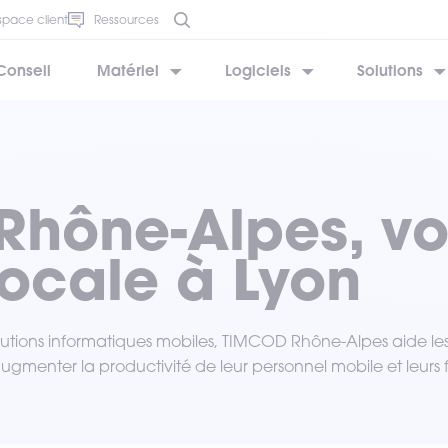
space client
Ressources
Conseil
Matériel
Logiciels
Solutions
BESOIN D’AIDE ?
BESOIN D’AIDE ?
BESOIN D’AIDE ?
BESOIN D’AIDE ?
BESOIN D’AIDE ?
hône-Alpes, vo
ocale à Lyon
olutions informatiques mobiles, TIMCOD Rhône-Alpes aide les
enter la productivité de leur personnel mobile et leurs fl