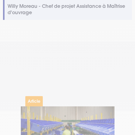
Willy Moreau - Chef de projet Assistance à Maîtrise
d'ouvrage
Article
Ar
#Entrepôt 4.0
#Supply Chain 4.0
#En
#Traçabilité
#Tr
27.07.2026
27.