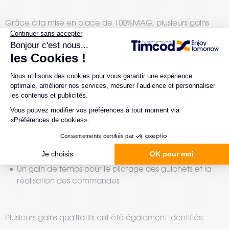
Grâce à la mise en place de 100%MAG, plusieurs gains
quantitatifs ont été identifiés :
La diminution des commandes de matériel après la
révision des dotations articles
La diminution du volume et du coût du matériel stocké
au sein des guichets (BFR)
Une meilleure gestion des commandes de matériels
(OPEX/CAPEX, plus proche de la réalité)
Un lissage des commandes (donc des livraisons) sur le
mois
Un gain de temps pour le pilotage des guichets et la
réalisation des commandes
Plusieurs gains qualitatifs ont été également identifiés: