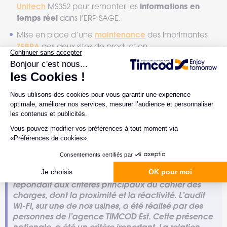
Unitech
informations en
MS352 pour remonter les
temps réel
dans l’ERP SAGE.
maintenance
Mise en place d’une
des imprimantes
ZEBRA
des deux sites de production.
"Au fil des discussions avec TIMCOD, nous avons
découvert le périmètre complet adressé par
TIMCOD. La maintenance des imprimantes est un
élément crucial. Certaines étapes de la production
peuvent être impactées, en cas de
dysfonctionnement. Après un audit du parc, il a été
décidé de confier celle-ci à TIMCOD.
Il a été décidé de travailler avec TIMCOD car il
répondait aux critères principaux du cahier des
charges, dont la proximité et la réactivité. L’audit
Wi-FI, sur une de nos usines, a été réalisé par des
personnes de l’agence TIMCOD Est. Cette présence
nationale, a été un critère important. La relation