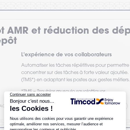
t AMR et réduction des dé
epôt
L'expérience de vos collaborateurs
Automatiser les tâches répétitives pour permettre
concentrer sur des tâches à forte valeur ajoutée. 
(TMS*) en adaptant les postes aux gestes métiers.
*TMS = Troubles musculo-squelettiques
ACTIVITÉ
Transport et Logistique
Industrie
Agro alimentaire