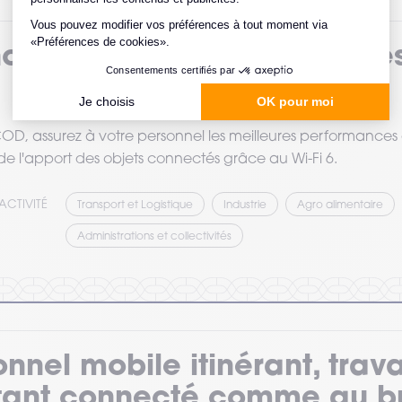
nouveaux usages connectés
D, assurez à votre personnel les meilleures performances 
r de l'apport des objets connectés grâce au Wi-Fi 6.
ACTIVITÉ
Transport et Logistique
Industrie
Agro alimentaire
Administrations et collectivités
nnel mobile itinérant, trava
tant connecté comme au b