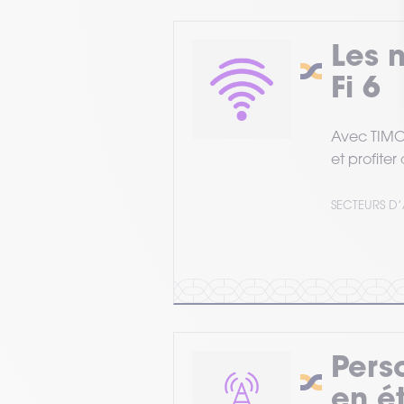
Les 
Fi 6
Avec TIMCO
et profite
SECTEURS D’
Perso
en é