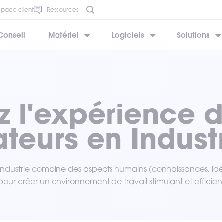
space client
Ressources
Conseil
Matériel
Logiciels
Solutions
BESOIN D’AIDE ?
BESOIN D’AIDE ?
BESOIN D’AIDE ?
BESOIN D’AIDE ?
BESOIN D’AIDE ?
z l'expérience 
teurs en Indust
Industrie combine des aspects humains (connaissances, idée
) pour créer un environnement de travail stimulant et efficien