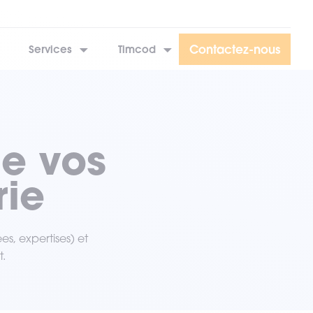
Contactez-nous
Services
Timcod
de vos
rie
s, expertises) et
t.