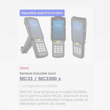
Disponible aussi à la location
Hon
Zebra
Tabl
Terminal industriel durci
Sé
MC33 / MC3300 x
2 co
1 configuration possible.
Les 
TIMCOD vous propose le modèle MC3300x,
RT10
de la gamme Zebra MC33, disposant d'une
et u
capacité de numérisation longue portée et
numé
différentes options de clavier.