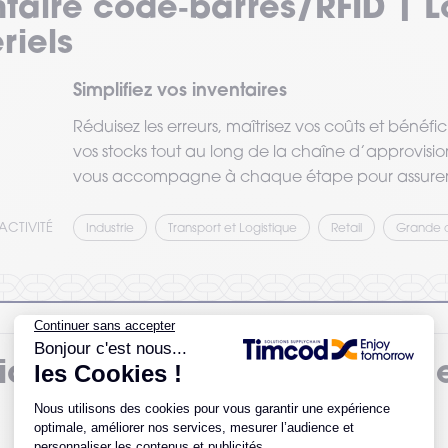
ntaire code‑barres/RFID | 
riels
Simplifiez vos inventaires
Réduisez les erreurs, maîtrisez vos coûts et bénéfic
vos stocks tout au long de la chaîne d’approvisi
vous accompagne à chaque étape pour assurer la 
ACTIVITÉ
Industrie
Transport et Logistique
Retail
Grande di
ion d'entreposage par Put et
L'expérience de vos collaborateurs