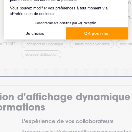
Automatiser les tâches répétitives pour permettre
concentrer sur des tâches à forte valeur ajoutée. 
(TMS*) en adaptant les postes aux gestes métiers.
*TMS = Troubles musculo-squelettiques
ACTIVITÉ
Transport et Logistique
Distribution / Grossiste
Industr
Grande distribution
tion d'affichage dynamique
formations
L'expérience de vos collaborateurs