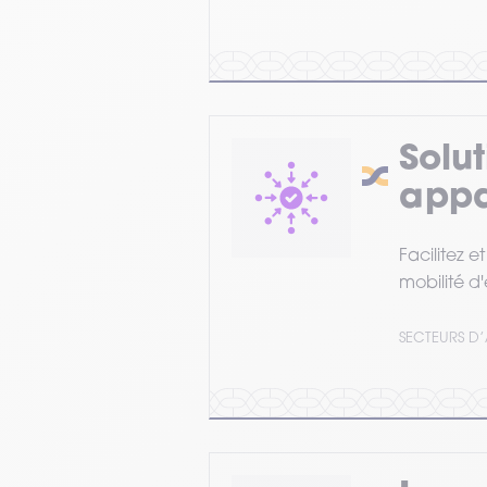
Solu
appa
Facilitez e
mobilité d
SECTEURS D’