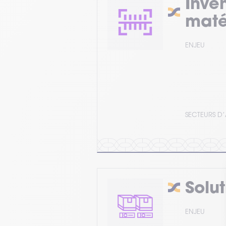
Inve
maté
ENJEU
SECTEURS D’
Solut
ENJEU