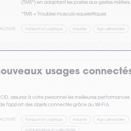
(TMS*) en adaptant les postes aux gestes métiers.
*TMS = Troubles musculo-squelettiques
ACTIVITÉ
Transport et Logistique
Industrie
Agro alimentaire
nouveaux usages connectés
D, assurez à votre personnel les meilleures performances 
r de l'apport des objets connectés grâce au Wi-Fi 6.
ACTIVITÉ
Transport et Logistique
Industrie
Agro alimentaire
Administrations et collectivités