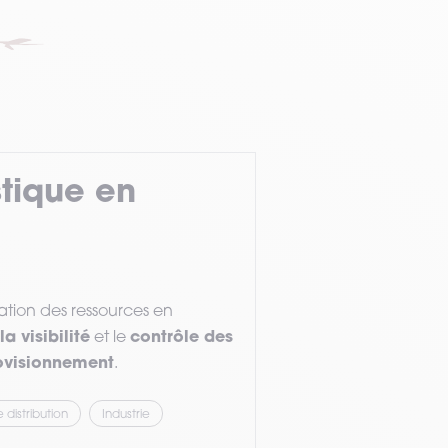
stique en
isation des ressources en
a visibilité
contrôle des
et le
ovisionnement
.
distribution
Industrie