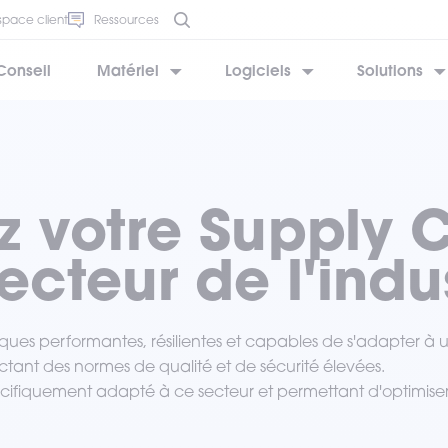
space client
Ressources
Conseil
Matériel
Logiciels
Solutions
BESOIN D’AIDE ?
BESOIN D’AIDE ?
BESOIN D’AIDE ?
BESOIN D’AIDE ?
BESOIN D’AIDE ?
z votre Supply 
ecteur de l'indu
stiques performantes, résilientes et capables de s'adapter 
ctant des normes de qualité et de sécurité élevées.
fiquement adapté à ce secteur et permettant d'optimiser les 