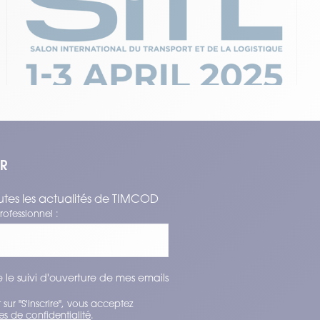
Retrouvez TIMCOD à Paris pour le SITL
2025
Temps de lecture : 2 min
–
Lire l’article
ER
tes les actualités de TIMCOD
rofessionnel :
 le suivi d'ouverture de mes emails
 sur "S'inscrire", vous acceptez
es de confidentialité
.