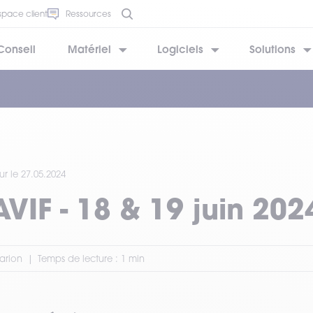
space client
Ressources
Conseil
Matériel
Logiciels
Solutions
BESOIN D’AIDE ?
BESOIN D’AIDE ?
BESOIN D’AIDE ?
BESOIN D’AIDE ?
BESOIN D’AIDE ?
ur le 27.05.2024
IF - 18 & 19 juin 202
Marion
Temps de lecture : 1 min