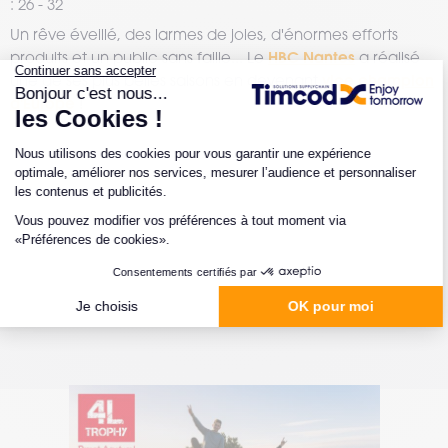
: 26 - 32
Un rêve éveillé, des larmes de joies, d'énormes efforts
HBC Nantes
produits et un public sans faille... Le
a réalisé
vice champion
une de ses plus belles saisons en devenant
d'Europe
!
#Parrainage
#Pa
04.02.2025
01.