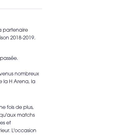
a partenaire
saison 2018-2019.
 passée.
eux venus nombreux
e la H Arena, la
 fois de plus,
i qu'aux matchs
es et
ieur. L'occasion