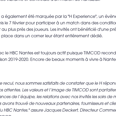
re a également été marquée par la "H Experience", un évè
unis le 7 février pour participer à un match dans des conditio
 au plus près des joueurs. Les invités ont bénéficié d'une p
place dans un corner leur étant entièrement dédié.
ec le HBC Nantes est toujours actif puisque TIMCOD recond
aison 2019-2020. Encore de beaux moments à vivre à Nantes
 recul, nous sommes satisfaits de constater que le H répond
s attentes. Les valeurs et l’image de TIMCOD sont parfai
ces de l’équipe, les relations avec nos invités les soirs de 
s avons trouvé de nouveaux partenaires, fournisseurs et cli
du HBC Nantes." assure Jacques Deckert, Directeur Commer