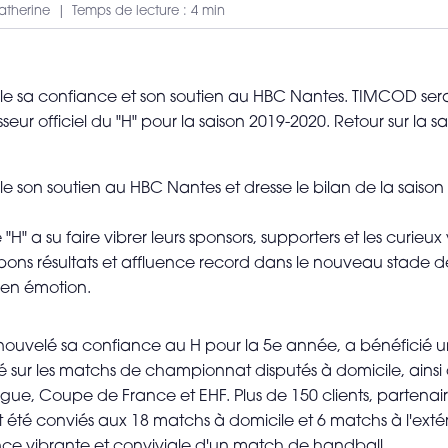
Catherine
Temps de lecture : 4 min
e sa confiance et son soutien au HBC Nantes. TIMCOD ser
sseur officiel du "H" pour la saison 2019-2020. Retour sur la 
 son soutien au HBC Nantes et dresse le bilan de la saison
e "H" a su faire vibrer leurs sponsors, supporters et les curi
e bons résultats et affluence record dans le nouveau stade d
e en émotion.
ouvelé sa confiance au H pour la 5e année, a bénéficié une
lité sur les matchs de championnat disputés à domicile, ains
gue, Coupe de France et EHF. Plus de 150 clients, partenair
 été conviés aux 18 matchs à domicile et 6 matchs à l'extér
ence vibrante et conviviale d'un match de handball.