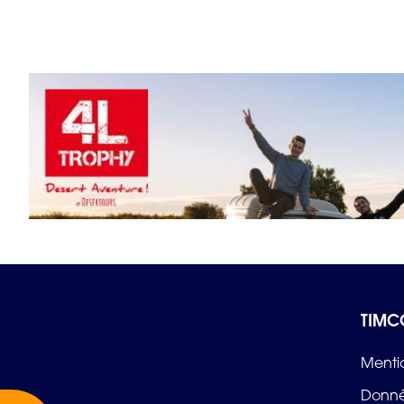
#Parrainage
04.02.2025
TIMCOD, sponsor d'une équipe du Raid 4L 
Temps de lecture : 2 min
–
Lire l’article
TIMC
Menti
Donné