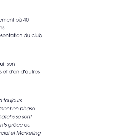
nement où 40
ns
résentation du club
uit son
 et d'en d'autres
 toujours
tement en phase
matchs se sont
ents grâce au
cial et Marketing