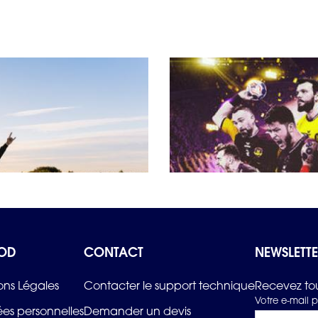
#Parrainage
30.05.2018
Trophy
HBCN champion Vic
Temps de lecture : 1 min
–
Lire
OD
CONTACT
NEWSLETT
ons Légales
Contacter le support technique
Recevez tou
Votre e-mail p
es personnelles
Demander un devis