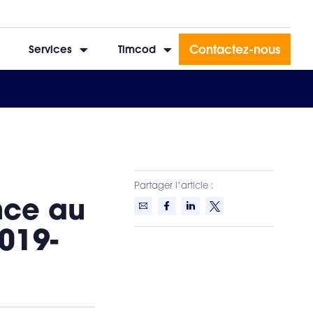
Contactez-nous
Services
Timcod
Partager l’article :
nce au
019-