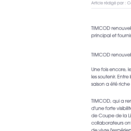
VOIR TOUT LE MATÉRIEL
Article rédigé par : 
TIMCOD renouvell
principal et fourni
TIMCOD renouvelle
Une fois encore, l
les soutenir. Entr
saison a été rich
TIMCOD, qui a ren
d'une forte visibi
de Coupe de la Li
collaborateurs ont
de vivre l'expéri