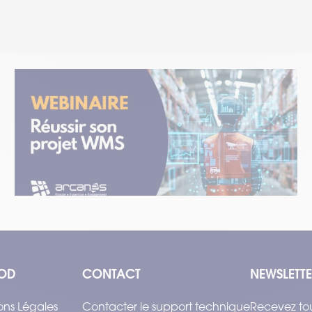
#Événements
02.05.2025
[Webinaire] Réussir son projet WMS
avec Arcanes
Temps de lecture : 2 min
–
Lire l’article
OD
CONTACT
NEWSLETT
ons Légales
Contacter le support technique
Recevez tou