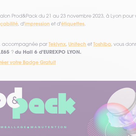
alon Prod&Pack du 21 au 23 novembre 2023, à Lyon pour vo
açabilité
impression
étiquettes
, d'
et d'
.
Teklynx
Unitech
Toshiba
D, accompagnée par
,
et
, vous don
.E65
du Hall 6 d'EUREXPO LYON.
?
créer votre Badge Gratuit