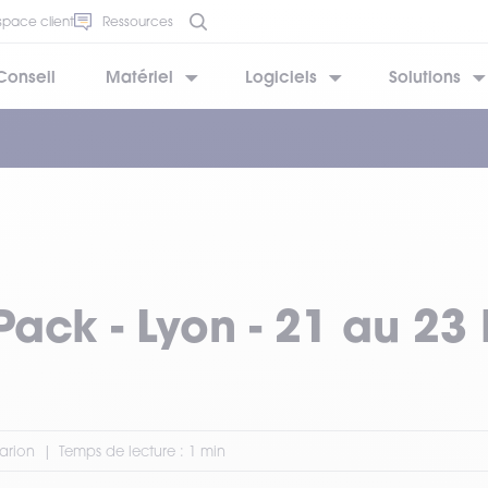
space client
Ressources
Conseil
Matériel
Logiciels
Solutions
BESOIN D’AIDE ?
BESOIN D’AIDE ?
BESOIN D’AIDE ?
BESOIN D’AIDE ?
BESOIN D’AIDE ?
ack - Lyon - 21 au 23
Marion
Temps de lecture : 1 min