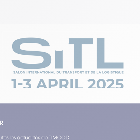
#Événements
21.02.2025
Retrouvez TIMCOD à Paris pour le SITL
2025
Temps de lecture : 2 min
–
Lire l’article
ER
tes les actualités de TIMCOD