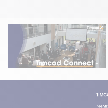
#Événements
27.10.2025
Timcod Connect Nantes 2025
Temps de lecture : 2 min
–
Lire l’article
TIMC
Menti