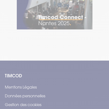
Timcod Connect Nantes 2025
[W
pr
Temps de lecture : 2 min
–
Lire l’article
Tem
TIMCOD
Mentions Légales
Données personnelles
Gestion des cookies