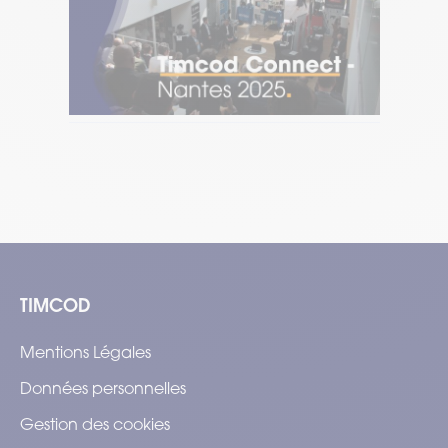
Timcod Connect Nantes 2025
[W
pr
Temps de lecture : 2 min
–
Lire l’article
Tem
TIMCOD
Mentions Légales
Données personnelles
Gestion des cookies