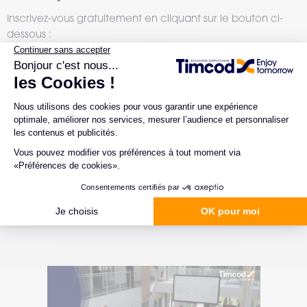
Inscrivez-vous gratuitement en cliquant sur le bouton ci-
dessous :
Je m'inscris !
#Événements
#Év
27.10.2025
02.