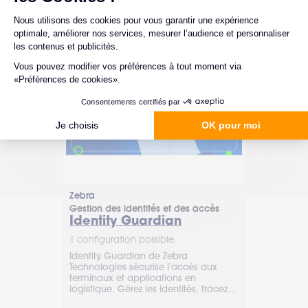
Zebra
SOTI
Gestion des identités et des accès
Sécurité unif
Identity Guardian
Identity
1 configuration possible.
1 configurat
Identity Guardian de Zebra
Centralisez e
Technologies sécurise l’accès aux
authentifica
terminaux et applications en
plateforme S
logistique. Gérez les identités, tracez
unique (SSO)
les activités et simplifiez
contrôle mul