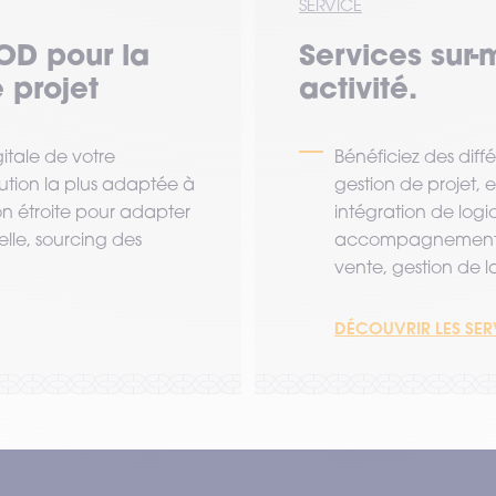
SERVICE
OD pour la
Services sur-
 projet
activité.
tale de votre
Bénéficiez des diff
lution la plus adaptée à
gestion de projet,
ion étroite pour adapter
intégration de logi
lle, sourcing des
accompagnement a
vente, gestion de la 
DÉCOUVRIR LES SE