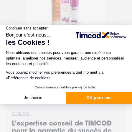
Kit de nettoyage complet
pour imprimantes
1 configuration possible.
Un matériel qui dure, c’est d’abord un
entretien maîtrisé : pensez à votre kit
de nettoyage.
CONSEIL
L’expertise
conseil
de TIMCOD
pour la garantie du succès de