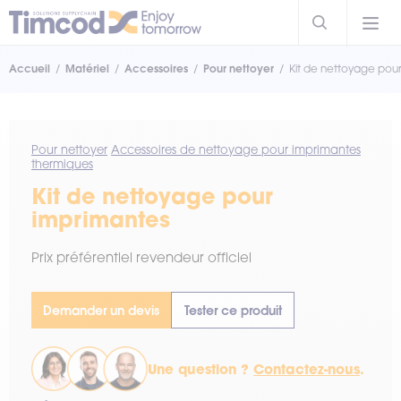
Accueil
Matériel
Accessoires
Pour nettoyer
Kit de nettoyage pou
Pour nettoyer
Accessoires de nettoyage pour imprimantes
thermiques
Kit de nettoyage pour
imprimantes
Prix préférentiel revendeur officiel
Demander un devis
Tester ce produit
Une question ?
Contactez-nous
.