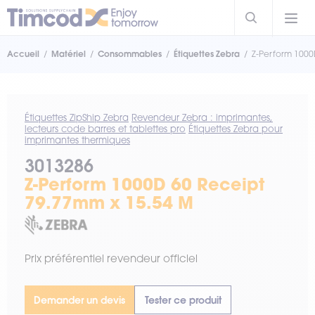
Accueil
Matériel
Consommables
Étiquettes Zebra
Z-Perform 1000
Étiquettes ZipShip Zebra
Revendeur Zebra : imprimantes,
lecteurs code barres et tablettes pro
Étiquettes Zebra pour
imprimantes thermiques
3013286
Z-Perform 1000D 60 Receipt
79.77mm x 15.54 M
Prix préférentiel revendeur officiel
Demander un devis
Tester ce produit