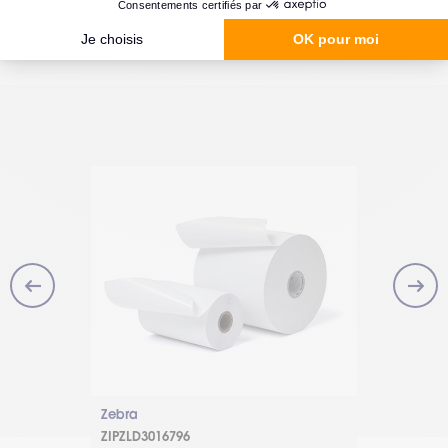
Zebra
Zebra
ZIPZLD3016796
800284-605
 101.6