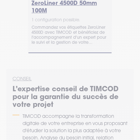
ZeroLiner 4500D 50mm
Z-Perfo
100M
x 152.4
1 configuration possible.
1 configurat
rillant à
if renforcé.
Commandez vos étiquettes ZeroLiner
Commandez 
uettes. Pour
4500D avec TIMCOD et bénéficiez de
avec TIMCOD
e de
l'accompagnement d'un expert pour
l'accompag
le suivi et la gestion de votre
suivre et gér
approvisionnement.
approvision
CONSEIL
L’expertise
conseil
de TIMCOD
pour la garantie du succès de
votre projet
TIMCOD accompagne la transformation
digitale de votre entreprise en vous proposant
d'étudier la solution la plus adaptée à votre
besoin. Analyse du besoin initial, relation