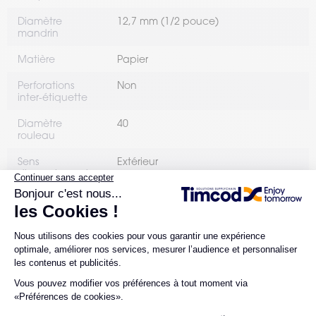
Diamètre
12,7 mm (1/2 pouce)
mandrin
Matière
Papier
Perforations
Non
inter-étiquette
Diamètre
40
rouleau
Sens
Extérieur
d'enroulement
Nombre de
50
rouleaux par
boîte
ERGONOMIE
Conditionnement
Bobine