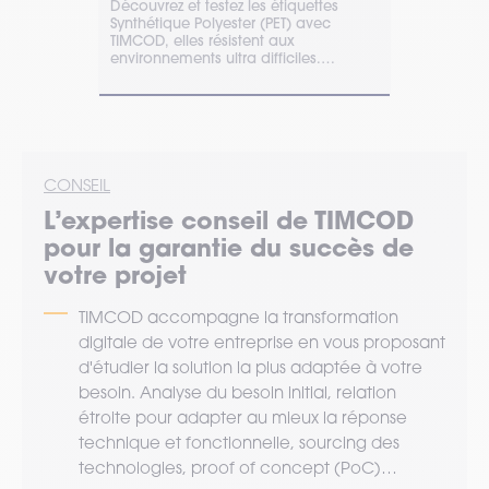
ECO avec T
quettes
Découvrez et testez les étiquettes
papier avec
avec
Synthétique Polyester (PET) avec
thermique, e
é ou coated
TIMCOD, elles résistent aux
A. Demandez
 plus
environnements ultra difficiles.
Demander votre devis en ligne.
CONSEIL
L’expertise
conseil
de TIMCOD
pour la garantie du succès de
votre projet
TIMCOD accompagne la transformation
digitale de votre entreprise en vous proposant
d'étudier la solution la plus adaptée à votre
besoin. Analyse du besoin initial, relation
étroite pour adapter au mieux la réponse
technique et fonctionnelle, sourcing des
technologies, proof of concept (PoC)…