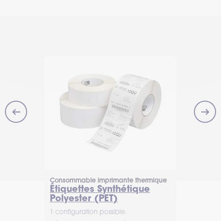
 thermique
Consommable imprimante thermique
Consommabl
 couché
Étiquettes Synthétique
Étiquett
Polyester (PET)
1 configurat
1 configuration possible.
Commandez 