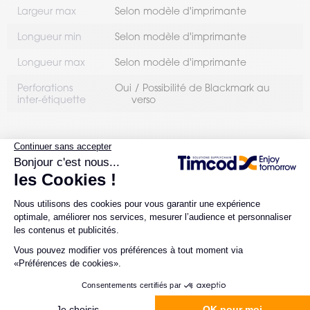
Largeur max
Selon modèle d'imprimante
Longueur min
Selon modèle d'imprimante
Longueur max
Selon modèle d'imprimante
Perforations
Oui
Possibilité de Blackmark au
inter-étiquette
verso
L'EXPERTISE CONSEIL TIMCOD
LES POINTS FORTS
Pas de glassine
30% d’étiquettes en plus par rouleau
Auto dimensionnement de l’étiquette ou
prédécoupe (selon modèle d'imprimante)