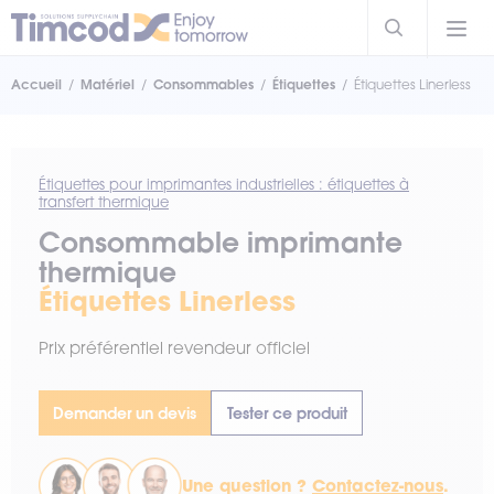
Accueil
Matériel
Consommables
Étiquettes
Étiquettes Linerless
Étiquettes pour imprimantes industrielles : étiquettes à
transfert thermique
Consommable imprimante
thermique
Étiquettes Linerless
Prix préférentiel revendeur officiel
Demander un devis
Tester ce produit
Une question ?
Contactez-nous
.