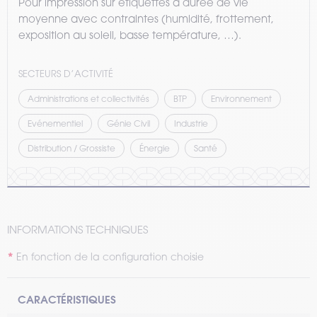
Pour impression sur étiquettes à durée de vie
moyenne avec contraintes (humidité, frottement,
exposition au soleil, basse température, …).
SECTEURS D’ACTIVITÉ
Administrations et collectivités
BTP
Environnement
Evénementiel
Génie Civil
Industrie
Distribution / Grossiste
Énergie
Santé
INFORMATIONS TECHNIQUES
En fonction de la configuration choisie
CARACTÉRISTIQUES