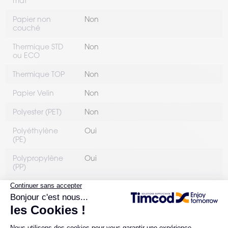
mat
Papier non
Non
couché
Thermique STD
Non
ou ECO
Thermique TOP
Non
Papier Velin
Non
Polyester (PET)
Non
Polyéthylène
Oui
(PE)
Polypropylène
Oui
(PP)
Textile
Non
(contexture)
Autres
Oui