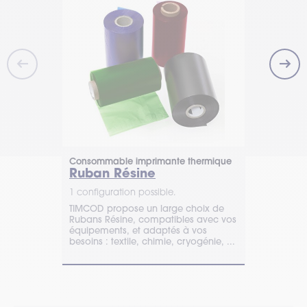
Consommable imprimante thermique
Consommabl
Ruban Résine
Ruban C
1 configuration possible.
1 configurat
TIMCOD propose un large choix de
Découvrez et
Rubans Résine, compatibles avec vos
avec TIMCOD.
équipements, et adaptés à vos
qualité et p
besoins : textile, chimie, cryogénie, ...
proposant un
ligne.