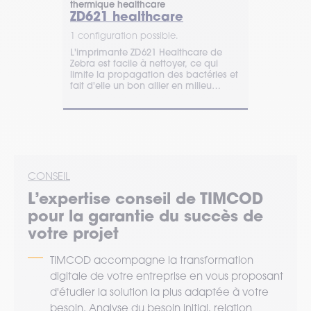
thermique healthcare
thermique
ZD621 healthcare
Série DT
1 configuration possible.
1 configurat
L'imprimante ZD621 Healthcare de
Les impriman
Zebra est facile à nettoyer, ce qui
à la fois co
limite la propagation des bactéries et
panel de fon
fait d'elle un bon allier en milieu
de 203 ou 30
hospitalier.
pouces.
CONSEIL
L’expertise
conseil
de TIMCOD
pour la garantie du succès de
votre projet
TIMCOD accompagne la transformation
digitale de votre entreprise en vous proposant
d'étudier la solution la plus adaptée à votre
besoin. Analyse du besoin initial, relation