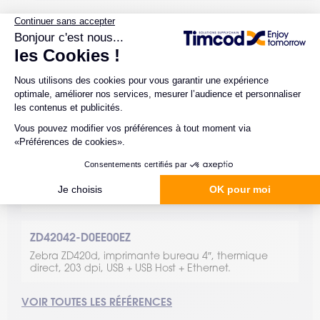
RÉFÉRENCES LIÉES À CE PRODUIT
ZD42042-D0E000EZ
Zebra ZD420d, imprimante bureau 4″ (≈ 104 mm),
thermique direct, 203 dpi, USB + USB Host.
ZD42042-D0EL02EZ
Zebra ZD420d, imprimante bureau 4″, thermique
direct, 203 dpi, USB + USB Host + Wi-Fi.
ZD42042-D0EE00EZ
Zebra ZD420d, imprimante bureau 4″, thermique
direct, 203 dpi, USB + USB Host + Ethernet.
VOIR TOUTES LES RÉFÉRENCES