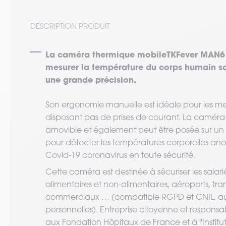
DESCRIPTION PRODUIT
La caméra thermique mobileTKFever MAN6 d
mesurer la température du corps humain san
une grande précision.
Son ergonomie manuelle est idéale pour les mes
disposant pas de prises de courant. La camér
amovible et également peut être posée sur un tré
pour détecter les températures corporelles an
Covid-19 coronavirus en toute sécurité.
Cette caméra est destinée à sécuriser les salari
alimentaires et non-alimentaires, aéroports, tran
commerciaux … (compatible RGPD et CNIL, auc
personnelles). Entreprise citoyenne et responsa
aux Fondation Hôpitaux de France et à l'Institut