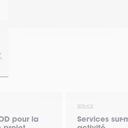
e
s,
SERVICE
OD pour la
Services sur-
 projet
activité.