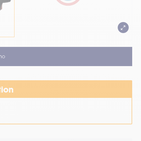
mo
tion