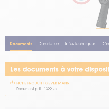
Documents
Description
Infos techniques
Dé
Les documents à votre disposi
FICHE PRODUIT TKFEVER MAN6
Document pdf - 1322 ko