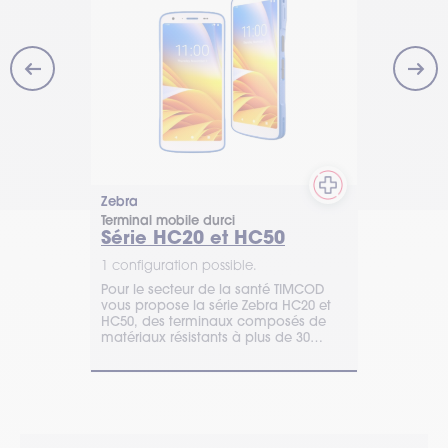
Zebra
Honeywell
Terminal mobile durci
Terminal mob
Série HC20 et HC50
CT45 et
1 configuration possible.
2 configurat
Pour le secteur de la santé TIMCOD
Robustes et 
 de code-
vous propose la série Zebra HC20 et
CT45XP de H
rminal Zebra
HC50, des terminaux composés de
performance
ilisé en
matériaux résistants à plus de 30
communicati
COD pour
désinfectants.
également 