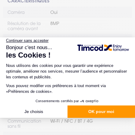
CARACTÉRISTIQUES
Caméra
Oui
Résolution de la
8MP
caméra avant
Résolution de la
16MP avec autofocus et flash
caméra arrière
Environnement
Standard
d'utilisation
Indice de
IP65 et IP68
protection
RFID
Oui
Résistance aux
1,5 m sur béton et 1,8 m avec étui
chutes (mètres)
de démarrage | Chutes de 0,5 m
pendant 300 cycles / 600 chutes
Communication
Wi-Fi
NFC
BT
4G
sans fil