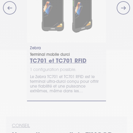
Zebra
Zebra
Terminal mobile durci
Terminal indu
TC701 et TC701 RFID
MC3330
1 configuration possible.
1 configurat
ultra-durci
Le Zebra TC701 et TC701 RFID est le
Idéal pour l
garantir
terminal ultra-durci conçu pour offrir
portée stand
ontinuité
une fiabilité et une puissance
Zebra MC333
es plus
extrêmes, même dans les
capturer les
environnements professionnels les
distance de
plus exigeants.
CONSEIL