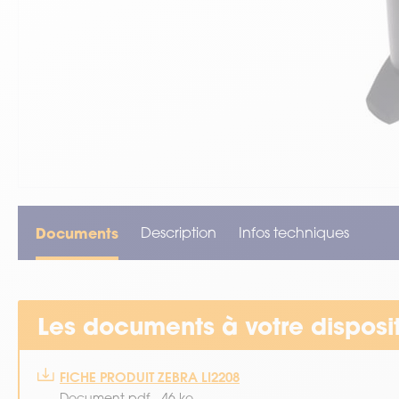
VOIR TOUT LE MATÉRIEL
Documents
Description
Infos techniques
Les documents à votre disposi
FICHE PRODUIT ZEBRA LI2208
Document pdf - 46 ko