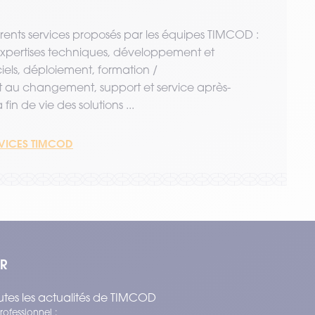
érents services proposés par les équipes TIMCOD :
 expertises techniques, développement et
ciels, déploiement, formation /
u changement, support et service après-
fin de vie des solutions ...
RVICES TIMCOD
ER
tes les actualités de TIMCOD
rofessionnel :