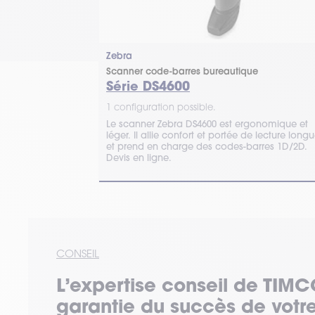
Zebra
e
Scanner code-barres bureautique
Série DS4600
1 configuration possible.
LS2208 figure
Le scanner Zebra DS4600 est ergonomique et
. Cette
léger. Il allie confort et portée de lecture longu
nes de caisses,
et prend en charge des codes-barres 1D/2D.
Devis en ligne.
CONSEIL
L’expertise
conseil
de TIMC
garantie du succès de votre