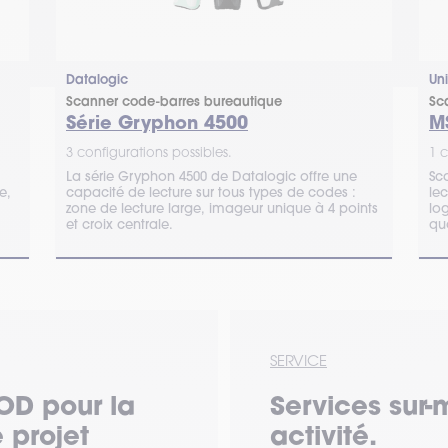
Datalogic
Un
Scanner code-barres bureautique
Sc
Série Gryphon 4500
M
3 configurations possibles.
1 c
La série Gryphon 4500 de Datalogic offre une
Sc
e,
capacité de lecture sur tous types de codes :
lec
zone de lecture large, imageur unique à 4 points
log
et croix centrale.
qu
SERVICE
OD pour la
Services sur-
 projet
activité.