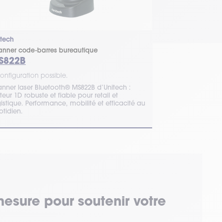
itech
Zebra
anner code-barres bureautique
DS4678
S822B
1 configuration 
onfiguration possible.
La gamme DS460
robustes et poly
anner laser Bluetooth® MS822B d’Unitech :
types de codes
teur 1D robuste et fiable pour retail et
conditions diffici
istique. Performance, mobilité et efficacité au
otidien.
mesure pour soutenir votre