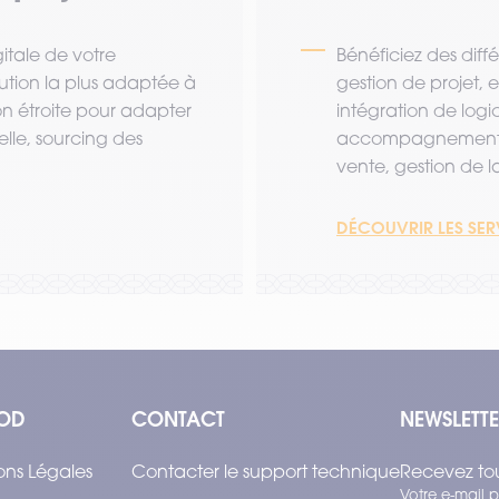
tale de votre
Bénéficiez des diff
lution la plus adaptée à
gestion de projet,
ion étroite pour adapter
intégration de logi
lle, sourcing des
accompagnement a
vente, gestion de la 
DÉCOUVRIR LES SE
OD
CONTACT
NEWSLETT
ons Légales
Contacter le support technique
Recevez tou
Votre e-mail p