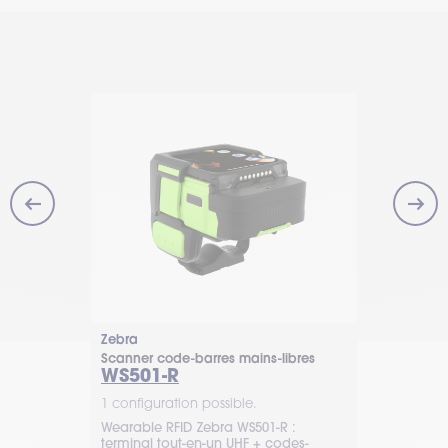
Zebra
Unitech
-libres
Scanner code-barres mains-libres
Terminal wea
WS501-R
WD200 e
1 configuration possible.
1 configurat
 d’Unitech :
Wearable RFID Zebra WS501-R :
TIMCOD prop
obuste pour
terminal tout-en-un UHF + codes-
libres Unite