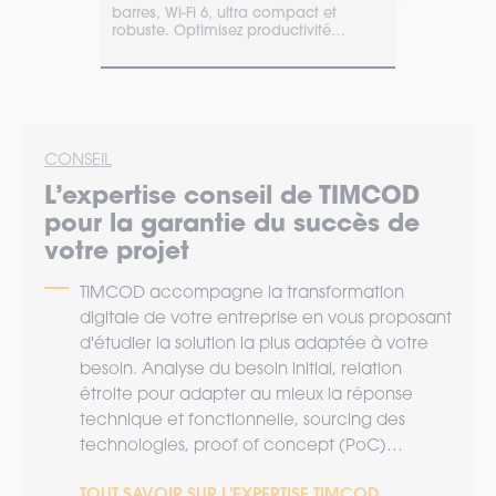
té, précision
barres, Wi-Fi 6, ultra compact et
légère et e
robuste. Optimisez productivité
opérateurs, 
logistique et gestion IT.
secteurs d’ac
CONSEIL
L’expertise
conseil
de TIMCOD
pour la garantie du succès de
votre projet
TIMCOD accompagne la transformation
digitale de votre entreprise en vous proposant
d'étudier la solution la plus adaptée à votre
besoin. Analyse du besoin initial, relation
étroite pour adapter au mieux la réponse
technique et fonctionnelle, sourcing des
technologies, proof of concept (PoC)…
TOUT SAVOIR SUR L'EXPERTISE TIMCOD