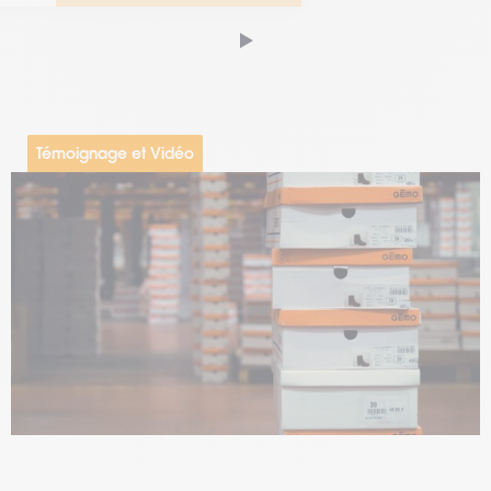
Témoignage et Vidéo
#Gestion de parc
#Mobilité
#Traçabilité
27.02.2023
TIMCOD & Groupe Eram
La mise en place de nouveaux terminaux et d'une
solution simplifiant les interfaces a permis d’augmenter la
productivité sans modifier le système informatique.
Temps de lecture : 5 min
–
Voir la vidéo