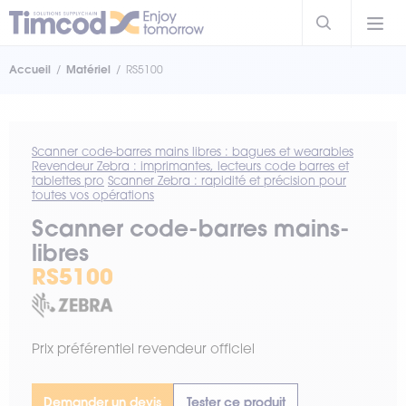
Accueil
Matériel
RS5100
Scanner code-barres mains libres : bagues et wearables
Revendeur Zebra : imprimantes, lecteurs code barres et
tablettes pro
Scanner Zebra : rapidité et précision pour
toutes vos opérations
Scanner code-barres mains-
libres
RS5100
Prix préférentiel revendeur officiel
Demander un devis
Tester ce produit