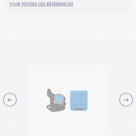
VOIR TOUTES LES RÉFÉRENCES
WS5012-0Y3M103PERW
Terminal wearable RFID WS501-R, support poignet,
RFID UHF ROW, imageur SR560, Android, 3 Go RAM,
32 Go Flash.