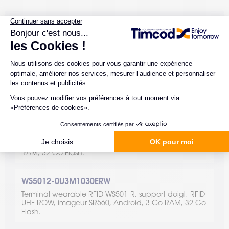
RÉFÉRENCES LIÉES À CE PRODUIT
WS5012-0D3M1030EEA
Terminal wearable RFID WS501-R, support dos de la
main, RFID UHF ETSI (Europe 865-868 MHz), imageur
SR560, Android, 3 Go RAM, 32 Go Flash.WS5012-
0D3M1030ERW
WS5012-0D3M1030ERW
Terminal wearable RFID WS501-R, support dos de la
main, RFID UHF ROW, imageur SR560, Android, 3 Go
RAM, 32 Go Flash.
WS5012-0U3M1030ERW
Terminal wearable RFID WS501-R, support doigt, RFID
UHF ROW, imageur SR560, Android, 3 Go RAM, 32 Go
Flash.