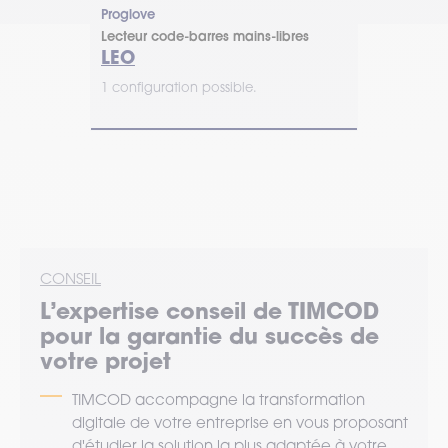
Unitech
Proglove
libres
Lecteur code
Lecteur code-barres mains-libres
MS626 P
LEO
1 configurat
1 configuration possible.
 terrain sans
Scanner main
équipes un
d’Unitech : 
ntuitif,
compact et 
roductivité
productivité
préparatio
CONSEIL
L’expertise
conseil
de TIMCOD
pour la garantie du succès de
votre projet
TIMCOD accompagne la transformation
digitale de votre entreprise en vous proposant
d'étudier la solution la plus adaptée à votre