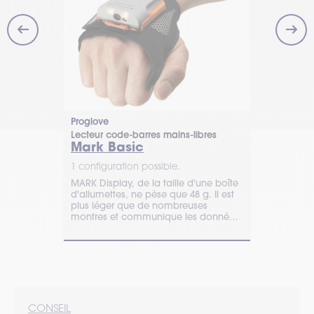
Proglove
Honeywell
ID mains-
Lecteur code-barres mains-libres
Scanner cod
Mark Basic
8675i
1 configuration possible.
2 configurat
MARK Display, de la taille d'une boîte
TIMCOD vous
90i de
d'allumettes, ne pèse que 48 g. Il est
mains-libres
vantages
plus léger que de nombreuses
Compact et r
scanner
montres et communique les données
une utilisat
isable,
essentielles.
industriel. D
CONSEIL