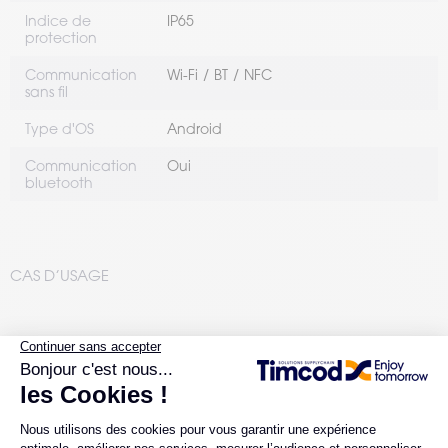
Indice de
IP65
protection
Communication
Wi-Fi
BT
NFC
sans fil
Type d'OS
Android
Communication
Oui
bluetooth
CAS D’USAGE