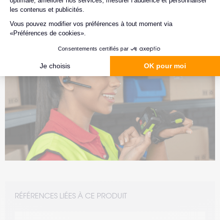
Article
#Entrepôt 4.0
#Mobilité
#Traçabilité
08.07.2025
Le vrai rôle des wearables en logistique
Découvrez le rôle clé des terminaux wearables dans les
entrepôts logistiques à travers la nouveauté Zebra : le
terminal WS501.
Temps de lecture : 3 min
–
Lire l’article
RÉFÉRENCES LIÉES À CE PRODUIT