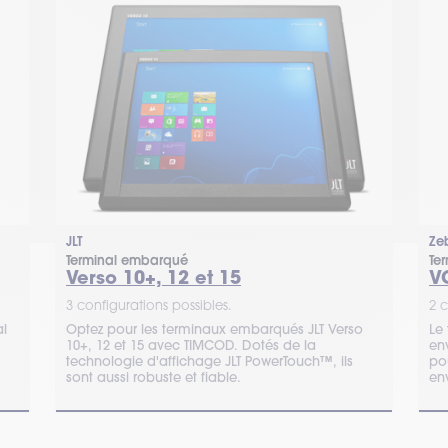
JLT
Ze
Terminal embarqué
Te
Verso 10+, 12 et 15
V
3 configurations possibles.
2 c
al
Optez pour les terminaux embarqués JLT Verso
Le
10+, 12 et 15 avec TIMCOD. Dotés de la
env
technologie d'affichage JLT PowerTouch™, ils
po
sont aussi robuste et fiable.
en