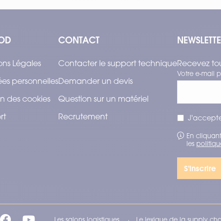
OD
CONTACT
NEWSLETT
ons Légales
Contacter le support technique
Recevez tou
Votre e-mail p
es personnelles
Demander un devis
n des cookies
Question sur un matériel
rt
Recrutement
J'accepte
En cliquant
les
politiqu
Les salons logistiques
Le lexique de la supply ch