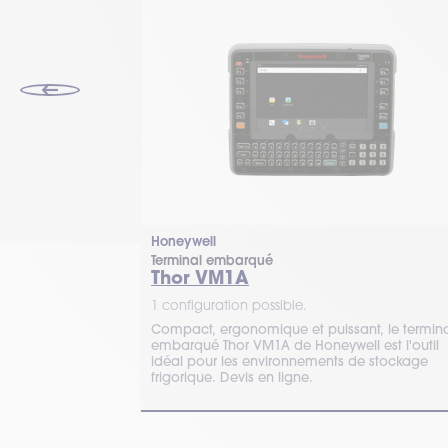
Honeywell
Terminal embarqué
Thor VM1A
1 configuration possible.
15 :
Compact, ergonomique et puissant, le termin
ectivité pour
embarqué Thor VM1A de Honeywell est l'outil
ues et
idéal pour les environnements de stockage
igeant.
frigorique. Devis en ligne.