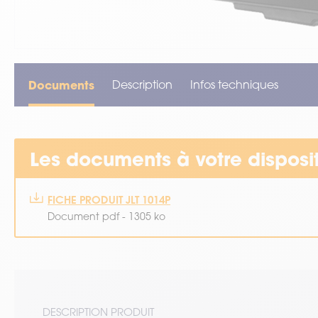
VOIR TOUT LE MATÉRIEL
Documents
Description
Infos techniques
Les documents à votre disposi
FICHE PRODUIT JLT 1014P
Document pdf - 1305 ko
DESCRIPTION PRODUIT