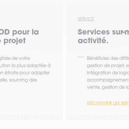
SERVICE
OD pour la
Services sur-
 projet
activité.
tale de votre
Bénéficiez des diff
lution la plus adaptée à
gestion de projet,
ion étroite pour adapter
intégration de logi
lle, sourcing des
accompagnement a
vente, gestion de la 
DÉCOUVRIR LES SE