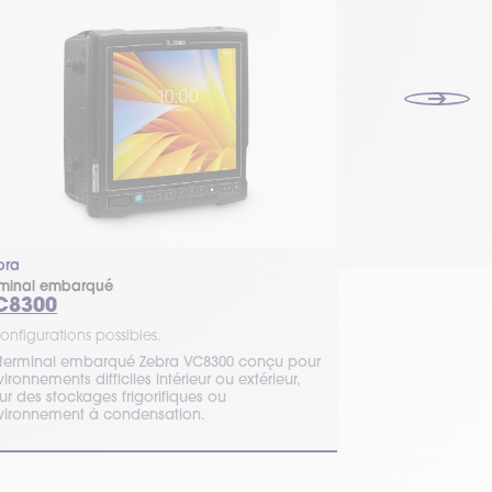
bra
JLT
rminal embarqué
Terminal embar
C8300
Série 1214
onfigurations possibles.
1 configuration 
 terminal embarqué Zebra VC8300 conçu pour
Ces terminaux de
ironnements difficiles intérieur ou extérieur,
coût / performan
ur des stockages frigorifiques ou
adaptés aux ent
vironnement à condensation.
ou à la logistiqu