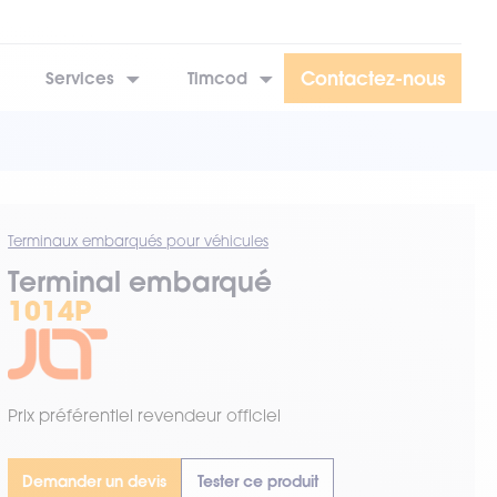
Contactez-nous
Services
Timcod
Terminaux embarqués pour véhicules
Terminal embarqué
1014P
Prix préférentiel revendeur officiel
Demander un devis
Tester ce produit